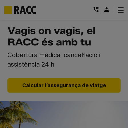
|
Skip
Vagis on vagis, el
to
content
RACC és amb tu
Cobertura mèdica, cancel·lació i
assistència 24 h
Calcular l’assegurança de viatge