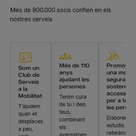
Més de 800.000 socis confien en els
nostres serveis
Més de 110
Promove
Som un
anys
una mobili
Club de
ajudant les
segura,
Serveis
persones
sostenible 
a la
accessible
Mobilitat
Tenim cura
per a tote
de tu i dels
T’ajudem
les person
teus,
quan et
Elaborem
combinant
desplaces
estudis de
els
a peu,
referència,
avantatges