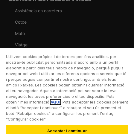
Assistència en carretera
Cotxe
Moto
Viatge
Llar
Utilitzem cookies pròpies i de tercers per fins analítics, per
mostrar-te publicitat personalitzada d'acord amb a un perfil
Vida
elaborat a partir dels teus hàbits de navegació, perquè puguis
navegar pel web i utilitzar les diferents opcions o serveis que té
Decessos
i perquè puguis compartir el nostre contingut amb els teus
amics i xarxes. Les cookies poden obtenir i guardar informació
Dental
al teu navegador. Aquesta informació pot ser sobre la teva
navegació, les teves preferències o el teu dispositiu. Pots
Esportiva
obtenir més informació
AQUÍ
. Pots acceptar les cookies prement
el botó “Acceptar i continuar” o rebutjar el seu ús prement el
Esquí
botó “Rebutjar cookies” o configurar-les prement l'enllaç
“Configurar cookies”
Acceptar i continuar