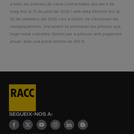
a totes les pòlisses de cotxe contractades des del 4 de
maig fins al 31 de juliol del 2026 i amb data d’efecte fins al
30 de setembre del 2026 com a màxim. Se n’exclouen els
reemplaçaments. Únicament es premiaran les pòlisses que
hagin estat cobrades. Només per a pòlisses amb pagament
anual i amb una prima mínima de 450 €.
SEGUEIX-NOS A: