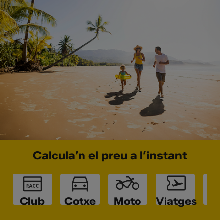
Calcula’n el preu a l’instant
Club
Cotxe
Moto
Viatges
L