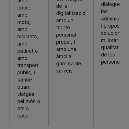
amb
dialoguem 
de la
cotxe,
les
digitalització
amb
administrac
amb un
moto,
i proposem
tracte
amb
solucions p
personal i
bicicleta,
millorar la
proper, i
amb
qualitat de 
amb una
patinet o
de les
àmplia
amb
persones.
gamma de
transport
serveis.
públic, i
també
quan
viatges
pel món o
ets a
casa.