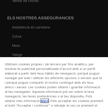
Venda de cotxes
ELS NOSTRES ASSEGURANCES
Assistència en carretera
Cotxe
Moto
Viatge
Llar
Utilitzem cookies pròpies i de tercers per fins analítics, per
mostrar-te publicitat personalitzada d'acord amb a un perfil
Vida
elaborat a partir dels teus hàbits de navegació, perquè puguis
navegar pel web i utilitzar les diferents opcions o serveis que té
Decessos
i perquè puguis compartir el nostre contingut amb els teus
amics i xarxes. Les cookies poden obtenir i guardar informació
Dental
al teu navegador. Aquesta informació pot ser sobre la teva
navegació, les teves preferències o el teu dispositiu. Pots
Esportiva
obtenir més informació
AQUÍ
. Pots acceptar les cookies prement
el botó “Acceptar i continuar” o rebutjar el seu ús prement el