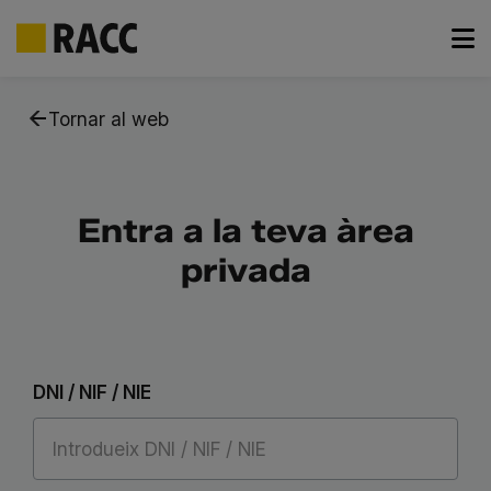
Skip
to
Tornar al web
content
Entra a la teva àrea
privada
DNI / NIF / NIE