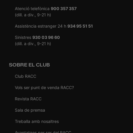
Atenció telefònica
900 357 357
(dill. a div., 9-21 h)
Assistència estranger 24 h
934 95 51 51
Sinistres
930 03 96 60
(dill. a div., 9-21 h)
SOBRE EL CLUB
Club RACC
Vols ser punt de venda RACC?
Revista RACC
Sala de premsa
Treballa amb nosaltres
Avantatges per ser del RACC