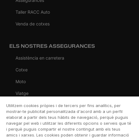
Assegurances
Taller RACC Auto
Venda de cotxes
ELS NOSTRES ASSEGURANCES
Assistència en carretera
Cotxe
Moto
Viatge
Llar
Utilitzem cookies pròpies i de tercers per fins analítics, per
mostrar-te publicitat personalitzada d'acord amb a un perfil
Vida
elaborat a partir dels teus hàbits de navegació, perquè puguis
navegar pel web i utilitzar les diferents opcions o serveis que té
Decessos
i perquè puguis compartir el nostre contingut amb els teus
amics i xarxes. Les cookies poden obtenir i guardar informació