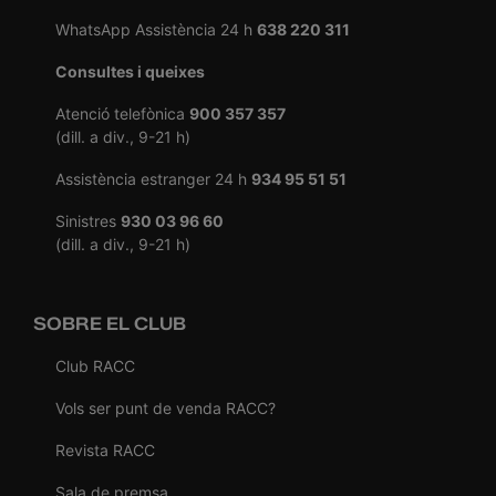
WhatsApp Assistència 24 h
638 220 311
Consultes i queixes
Atenció telefònica
900 357 357
(dill. a div., 9-21 h)
Assistència estranger 24 h
934 95 51 51
Sinistres
930 03 96 60
(dill. a div., 9-21 h)
SOBRE EL CLUB
Club RACC
Vols ser punt de venda RACC?
Revista RACC
Sala de premsa