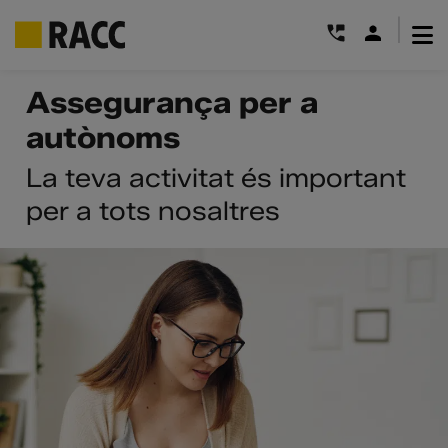
|
Skip
Assegurança per a
to
autònoms
content
La teva activitat és important
per a tots nosaltres