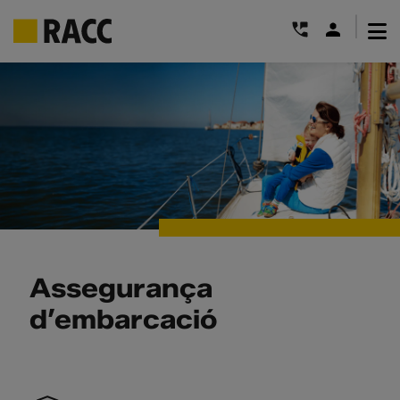
|
Skip
to
content
Assegurança
d’embarcació