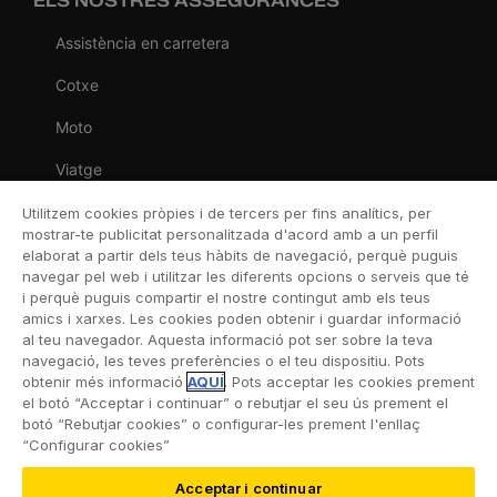
ELS NOSTRES ASSEGURANCES
Assistència en carretera
Cotxe
Moto
Viatge
Llar
Utilitzem cookies pròpies i de tercers per fins analítics, per
mostrar-te publicitat personalitzada d'acord amb a un perfil
Vida
elaborat a partir dels teus hàbits de navegació, perquè puguis
navegar pel web i utilitzar les diferents opcions o serveis que té
Decessos
i perquè puguis compartir el nostre contingut amb els teus
amics i xarxes. Les cookies poden obtenir i guardar informació
Dental
al teu navegador. Aquesta informació pot ser sobre la teva
navegació, les teves preferències o el teu dispositiu. Pots
Esportiva
obtenir més informació
AQUÍ
. Pots acceptar les cookies prement
el botó “Acceptar i continuar” o rebutjar el seu ús prement el
Esquí
botó “Rebutjar cookies” o configurar-les prement l'enllaç
“Configurar cookies”
Acceptar i continuar