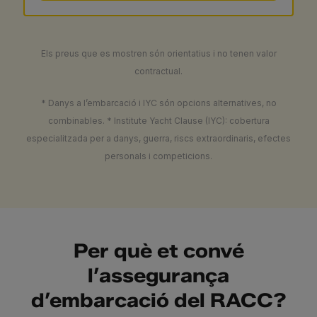
Els preus que es mostren són orientatius i no tenen valor
contractual.
* Danys a l’embarcació i IYC són opcions alternatives, no
combinables.
* Institute Yacht Clause (IYC): cobertura
especialitzada per a danys, guerra, riscs extraordinaris, efectes
personals i competicions.
Per què et convé
l’assegurança
d’embarcació del RACC?