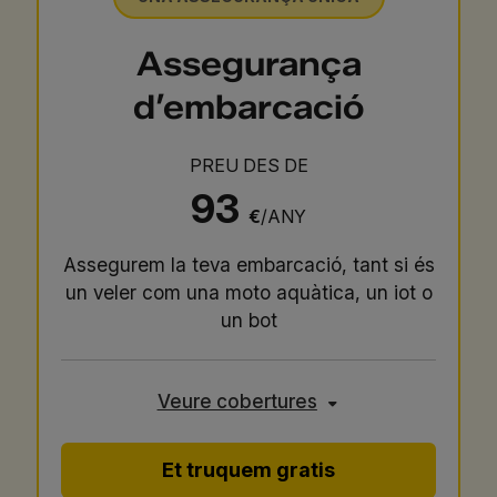
Assegurança
d’embarcació
PREU DES DE
93
€
/ANY
Assegurem la teva embarcació, tant si és
un veler com una moto aquàtica, un iot o
un bot
Veure cobertures
Et truquem gratis