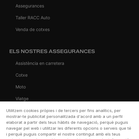
Assegurances
Taller RACC Auto
Venda de cotxes
ELS NOSTRES ASSEGURANCES
Assistència en carretera
Cotxe
Moto
Viatge
Llar
Utilitzem cookies pròpies i de tercers per fins analítics, per
mostrar-te publicitat personalitzada d'acord amb a un perfil
Vida
elaborat a partir dels teus hàbits de navegació, perquè puguis
navegar pel web i utilitzar les diferents opcions o serveis que té
Decessos
i perquè puguis compartir el nostre contingut amb els teus