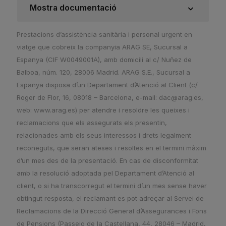
Mostra documentació
Prestacions d’assistència sanitària i personal urgent en
viatge que cobreix la companyia ARAG SE, Sucursal a
Espanya (CIF W0049001A), amb domicili al c/ Nuñez de
Balboa, núm. 120, 28006 Madrid. ARAG S.E., Sucursal a
Espanya disposa d’un Departament d’Atenció al Client (c/
Roger de Flor, 16, 08018 – Barcelona, e-mail: dac@arag.es,
web: www.arag.es) per atendre i resoldre les queixes i
reclamacions que els assegurats els presentin,
relacionades amb els seus interessos i drets legalment
reconeguts, que seran ateses i resoltes en el termini màxim
d’un mes des de la presentació. En cas de disconformitat
amb la resolució adoptada pel Departament d’Atenció al
client, o si ha transcorregut el termini d’un mes sense haver
obtingut resposta, el reclamant es pot adreçar al Servei de
Reclamacions de la Direcció General d’Assegurances i Fons
de Pensions (Passeig de la Castellana, 44, 28046 – Madrid,