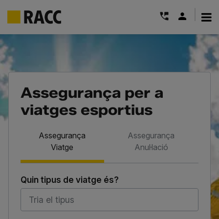
|
Skip
to
content
Assegurança per a
viatges esportius
Assegurança
Assegurança
Viatge
Anul·lació
Quin tipus de viatge és?