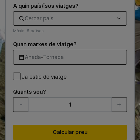
A quin país/ïsos viatges?
Cercar país
Màxim 5 països
Quan marxes de viatge?
Anada
Tornada
–
Ja
Ja estic de viatge
estic
de
viatge
Quants sou?