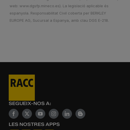
web: www.dgsfp.mineco.es). La legislació aplicable és
espanyola. Responsabilitat Civil coberta per BERKLEY
EUROPE AG, Sucursal a Espanya, amb clau DGS E-218.
SEGUEIX-NOS A:
LES NOSTRES APPS