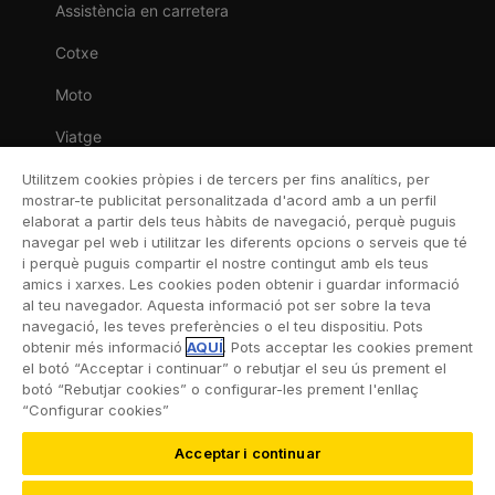
Assistència en carretera
Cotxe
Moto
Viatge
Llar
Utilitzem cookies pròpies i de tercers per fins analítics, per
mostrar-te publicitat personalitzada d'acord amb a un perfil
Vida
elaborat a partir dels teus hàbits de navegació, perquè puguis
navegar pel web i utilitzar les diferents opcions o serveis que té
Decessos
i perquè puguis compartir el nostre contingut amb els teus
amics i xarxes. Les cookies poden obtenir i guardar informació
Dental
al teu navegador. Aquesta informació pot ser sobre la teva
navegació, les teves preferències o el teu dispositiu. Pots
Esportiva
obtenir més informació
AQUÍ
. Pots acceptar les cookies prement
el botó “Acceptar i continuar” o rebutjar el seu ús prement el
Esquí
botó “Rebutjar cookies” o configurar-les prement l'enllaç
“Configurar cookies”
Acceptar i continuar
©2026 RACC Mobility Club |
Condicions d’ús i Política