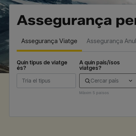
Assegurança per
Assegurança Viatge
Assegurança Anul·
Quin tipus de viatge
A quin país/ïsos
és?
viatges?
Cercar país
Màxim 5 països