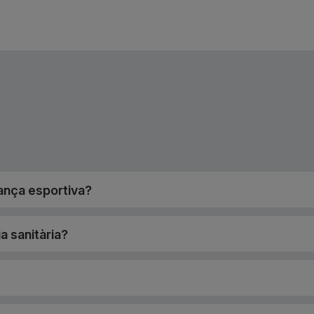
ança esportiva?
a sanitària?