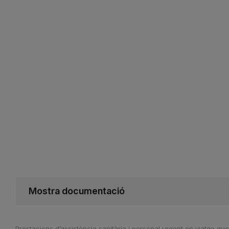
Mostra documentació
Prestacions d’assistència sanitària i personal urgent en viatge 