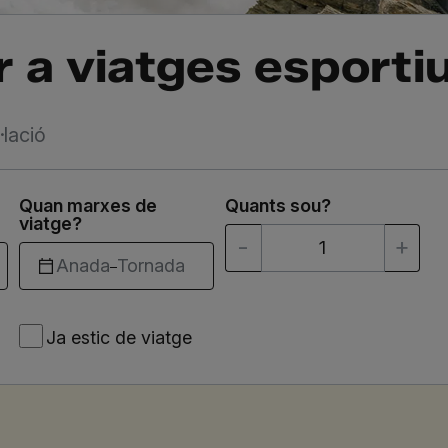
 a viatges esporti
lació
Quan marxes de
Quants sou?
viatge?
Anada
Tornada
–
Ja
Ja estic de viatge
estic
de
viatge