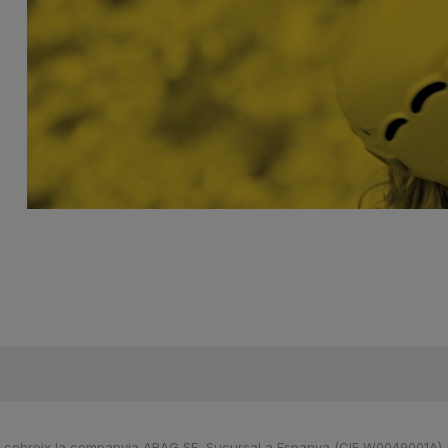
que cobreix la companyia ARAG SE, Sucursal a Espanya (CIF W0049001A),