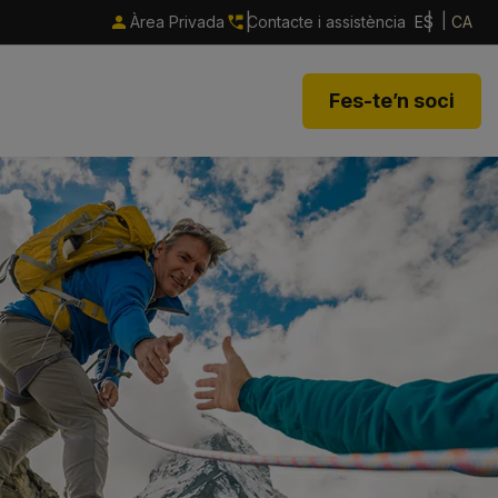
Àrea Privada
Contacte i assistència
ES
CA
Fes-te’n soci