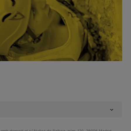
 amb domicili al c/ Nuñez de Balboa, núm. 120, 28006 Madrid.