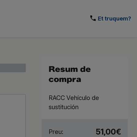
Et truquem?
Resum de
compra
RACC Vehículo de
sustitución
51,00€
Preu: