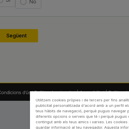
No
ondicions d’ús i Política de privacitat
|
Accesibilitat
|
Política d
Utilitzem cookies pròpies i de tercers per fins analít
publicitat personalitzada d'acord amb a un perfil el
teus hàbits de navegació, perquè puguis navegar pel
diferents opcions o serveis que té i perquè puguis 
contingut amb els teus amics i xarxes. Les cookies 
guardar informació al teu navegador. Aquesta info