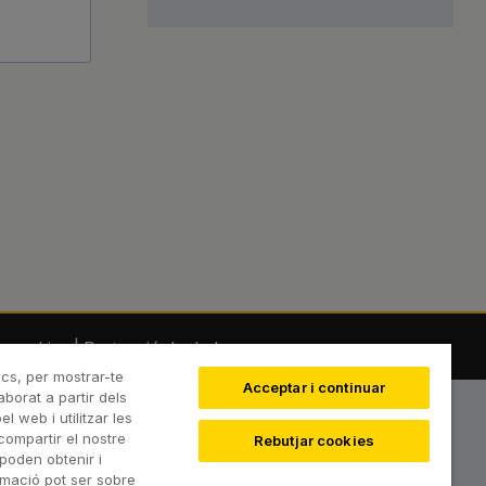
e cookies
|
Protecció de dades
ics, per mostrar-te
Acceptar i continuar
aborat a partir dels
 web i utilitzar les
compartir el nostre
Rebutjar cookies
poden obtenir i
rmació pot ser sobre