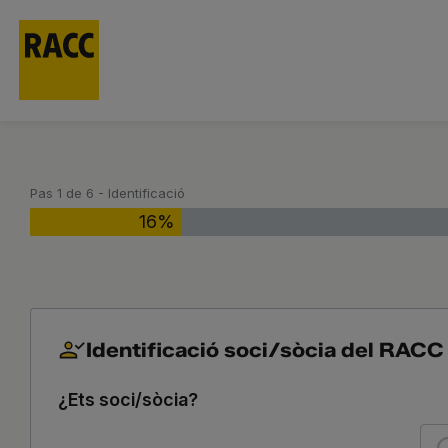
Skip
to
content
Pas
1
de
6
- Identificació
16%
Identificació soci/sòcia del RACC
¿Ets soci/sòcia?