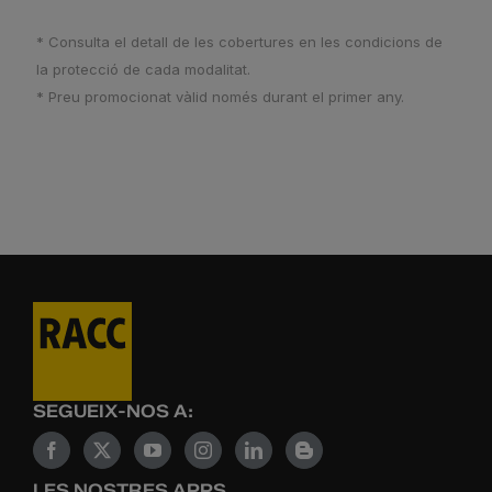
* Consulta el detall de les cobertures en les condicions de
la protecció de cada modalitat.
* Preu promocionat vàlid només durant el primer any.
SEGUEIX-NOS A:
LES NOSTRES APPS