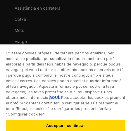
Assistència en carretera
Cotxe
Moto
Viatge
Llar
Utilitzem cookies pròpies i de tercers per fins analítics, per
mostrar-te publicitat personalitzada d'acord amb a un perfil
Vida
elaborat a partir dels teus hàbits de navegació, perquè puguis
navegar pel web i utilitzar les diferents opcions o serveis que té
Decessos
i perquè puguis compartir el nostre contingut amb els teus
amics i xarxes. Les cookies poden obtenir i guardar informació
Dental
al teu navegador. Aquesta informació pot ser sobre la teva
navegació, les teves preferències o el teu dispositiu. Pots
Esportiva
obtenir més informació
AQUÍ
. Pots acceptar les cookies prement
el botó “Acceptar i continuar” o rebutjar el seu ús prement el
Esquí
botó “Rebutjar cookies” o configurar-les prement l'enllaç
“Configurar cookies”
Acceptar i continuar