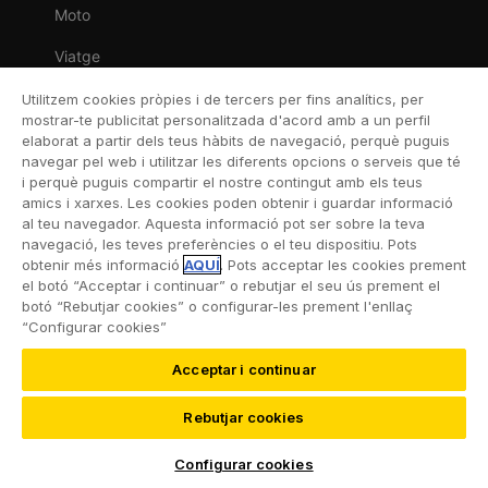
Moto
Viatge
Llar
Utilitzem cookies pròpies i de tercers per fins analítics, per
mostrar-te publicitat personalitzada d'acord amb a un perfil
Vida
elaborat a partir dels teus hàbits de navegació, perquè puguis
navegar pel web i utilitzar les diferents opcions o serveis que té
Decessos
i perquè puguis compartir el nostre contingut amb els teus
amics i xarxes. Les cookies poden obtenir i guardar informació
Dental
al teu navegador. Aquesta informació pot ser sobre la teva
navegació, les teves preferències o el teu dispositiu. Pots
Esportiva
obtenir més informació
AQUÍ
. Pots acceptar les cookies prement
el botó “Acceptar i continuar” o rebutjar el seu ús prement el
Esquí
botó “Rebutjar cookies” o configurar-les prement l'enllaç
“Configurar cookies”
Acceptar i continuar
©2026 RACC Mobility Club |
Condicions d’ús i Política
Rebutjar cookies
de privacitat
|
Accesibilitat
|
Política de cookies
|
Protecció de dades
Configurar cookies