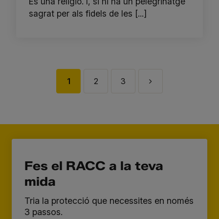
És una religió. I, si hi ha un pelegrinatge
sagrat per als fidels de les [...]
1
2
3
Fes el RACC a la teva
mida
Tria la protecció que necessites en només
3 passos.