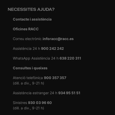
NECESSITES AJUDA?
Contacte i assistència
Oficines RACC
Correu electrònic
inforacc@racc.es
Assistència 24 h
900 242 242
WhatsApp Assistència 24 h
638 220 311
Consultes i queixes
Atenció telefònica
900 357 357
(dill. a div., 9-21 h)
Assistència estranger 24 h
934 95 51 51
Sinistres
930 03 96 60
(dill. a div., 9-21 h)