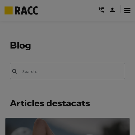
|
Skip
to
content
Blog
Cerca
…
Articles destacats