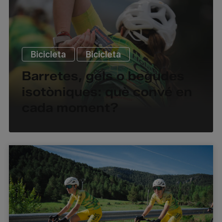
,
Bicicleta
Bicicleta
Barretes, gels o begudes
isotòniques: què convé en
cada moment?