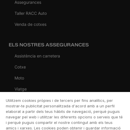
Assegurances
Taller RACC Auto
Venda de cotxes
ELS NOSTRES ASSEGURANCES
Assistència en carretera
Cotxe
Moto
Viatge
Llar
Utilitzem cookies pròpies i de tercers per fins analítics, per
mostrar-te publicitat personalitzada d'acord amb a un perfil
Vida
elaborat a partir dels teus hàbits de navegació, perquè puguis
navegar pel web i utilitzar les diferents opcions o serveis que té
Decessos
i perquè puguis compartir el nostre contingut amb els teus
amics i xarxes. Les cookies poden obtenir i guardar informació