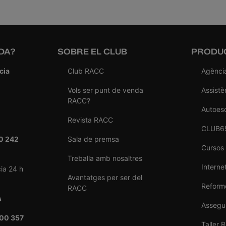
DA?
SOBRE EL CLUB
PRODUC
cia
Club RACC
Agènci
Vols ser punt de venda
Assistè
RACC?
Autoes
Revista RACC
CLUB6
0 242
Sala de premsa
Cursos
Treballa amb nosaltres
Internet
ia 24 h
Avantatges per ser del
Reforme
RACC
s
Assegu
00 357
Taller 