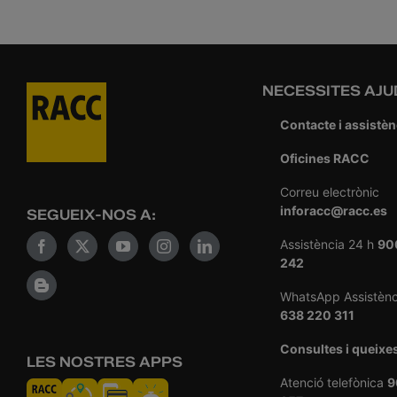
NECESSITES AJU
Contacte i assistèn
Oficines RACC
Correu electrònic
inforacc@racc.es
SEGUEIX-NOS A:
Assistència 24 h
90
242
WhatsApp Assistènc
638 220 311
Consultes i queixe
LES NOSTRES APPS
Atenció telefònica
9