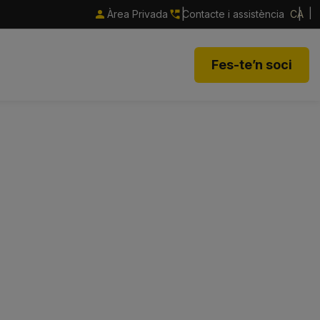
Àrea Privada
Contacte i assistència
CA
Fes-te’n soci