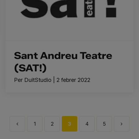
Sant Andreu Teatre
(SAT!)
Per
DuitStudio
|
2 febrer 2022
1
2
3
4
5