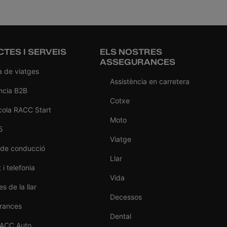
TES I SERVEIS
ELS NOSTRES
ASSEGURANCES
a de viatges
Assistència en carretera
ncia B2B
Cotxe
cola RACC Start
Moto
5
Viatge
 de conducció
Llar
 i telefonia
Vida
s de la llar
Decessos
rances
Dental
RACC Auto