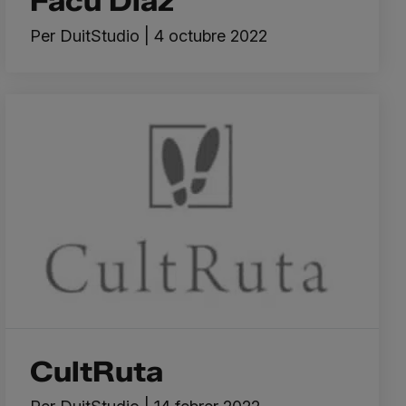
Facu Díaz
Per
DuitStudio
|
4 octubre 2022
CultRuta