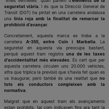
“línies vermelles” quan parlem d’
elements de la
seguretat viària
. I és que la Direcció General de
Trànsit (DGT) ha pintat en una carretera andalusa
una
línia roja amb la finalitat de remarcar la
prohibició d’avançar
.
Concretament, aquesta marca es troba a la
carretera
A-355, entre Coín i Marbella
. La
seguretat en aquesta via preocupa bastant,
perquè aquest tram registra
una de les taxes
d’accidentalitat més elevades
. És cert que per
aquesta carretera circulen uns 20.000 vehicles,
xifra que triplica la previsió que s’havia fet quan es
va inaugurar, però també és una realitat que
no
tots els conductors compleixen amb la
normativa
.
Malgrat que en aquest tram els avançaments
estan prohibits, tal com indicaven fins ara tant la