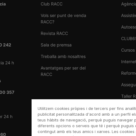
cia
Club RACC
Agènci
Vols ser punt de venda
Assistè
RACC?
Autoes
Revista RACC
CLUB6
0 242
Sala de premsa
Cursos
Treballa amb nosaltres
Internet
ia 24 h
Avantatges per ser del
Reforme
RACC
s
Assegu
00 357
Taller 
Venda 
Utilitzem cookies pròpies i de tercers per fins analít
publicitat personalitzada d'acord amb a un perfil el
er 24 h
teus hàbits de navegació, perquè puguis navegar pel
diferents opcions o serveis que té i perquè puguis 
contingut amb els teus amics i xarxes. Les cookies 
 60