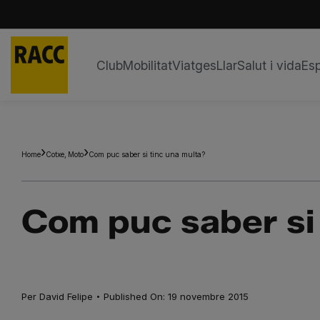
Club
Mobilitat
Viatges
Llar
Salut i vida
Esp
Skip
to
content
Home
Cotxe
Moto
Com puc saber si tinc una multa?
Com puc saber si
·
Per
David Felipe
Published On: 19 novembre 2015