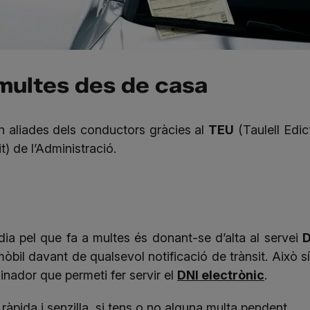
 multes des de casa
n aliades dels conductors gràcies al
TEU
(Taulell Edic
t) de l’Administració.
a pel que fa a multes és donant-se d’alta al servei
D
bil davant de qualsevol notificació de trànsit. Això sí,
inador que permeti fer servir el
DNI electrònic
.
àpida i senzilla, si tens o no alguna multa pendent.