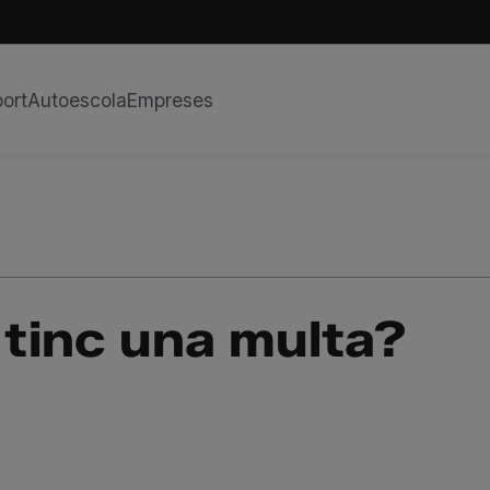
ort
Autoescola
Empreses
 tinc una multa?