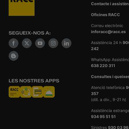
Contacte i assistèn
Oficines RACC
Correu electrònic
inforacc@racc.es
SEGUEIX-NOS A:
Assistència 24 h
90
242
WhatsApp Assistènc
638 220 311
Consultes i queixe
LES NOSTRES APPS
Atenció telefònica
9
357
(dill. a div., 9-21 h)
Assistència estrang
934 95 51 51
Sinistres
930 03 96