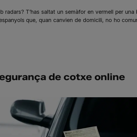
mb radars?
T’has saltat un semàfor en vermell
per una
spanyols que, quan canvien de domicili, no ho comuniq
egurança de cotxe online