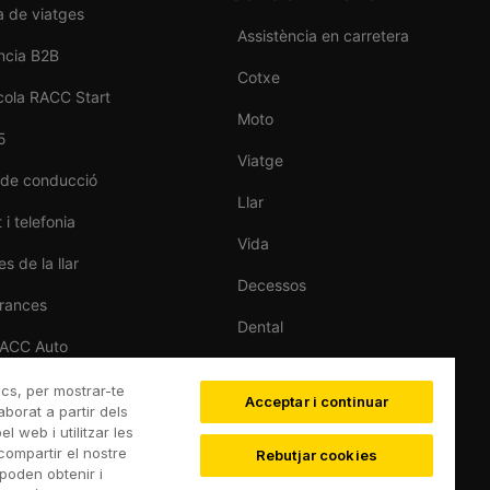
a de viatges
Assistència en carretera
ncia B2B
Cotxe
cola RACC Start
Moto
5
Viatge
 de conducció
Llar
 i telefonia
Vida
s de la llar
Decessos
rances
Dental
RACC Auto
Esportiva
de cotxes
ics, per mostrar-te
Acceptar i continuar
Esquí
aborat a partir dels
 web i utilitzar les
compartir el nostre
Rebutjar cookies
poden obtenir i