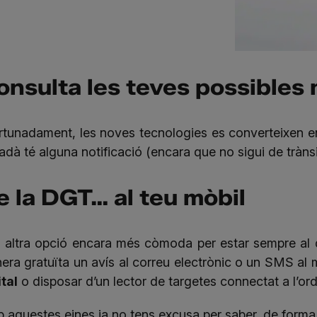
onsulta les teves possibles
rtunadament, les noves tecnologies es converteixen e
adà té alguna notificació (encara que no sigui de trànsi
e la DGT… al teu mòbil
 altra opció encara més còmoda per estar sempre al di
era gratuïta un avís al correu electrònic o un SMS al mò
ital
o disposar d’un lector de targetes connectat a l’ord
 aquestes eines ja no tens excusa per saber, de forma r