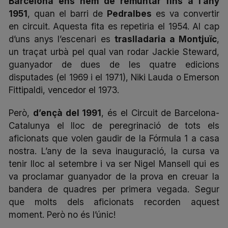
Barcelona ens hem de remuntar fins a l’any
1951
, quan el barri de
Pedralbes
es va convertir
en circuit. Aquesta fita es repetiria el 1954. Al cap
d’uns anys l’escenari es
traslladaria a Montjuïc
,
un traçat urbà pel qual van rodar Jackie Steward,
guanyador de dues de les quatre edicions
disputades (el 1969 i el 1971), Niki Lauda o Emerson
Fittipaldi, vencedor el 1973.
Però,
d’ençà del 1991
, és el
Circuit de Barcelona-
Catalunya
el lloc de peregrinació de tots els
aficionats que volen gaudir de la Fórmula 1 a casa
nostra. L’any de la seva inauguració, la cursa va
tenir lloc al setembre i va ser Nigel Mansell qui es
va proclamar guanyador de la prova en creuar la
bandera de quadres per primera vegada. Segur
que molts dels aficionats recorden aquest
moment. Però no és l’únic!