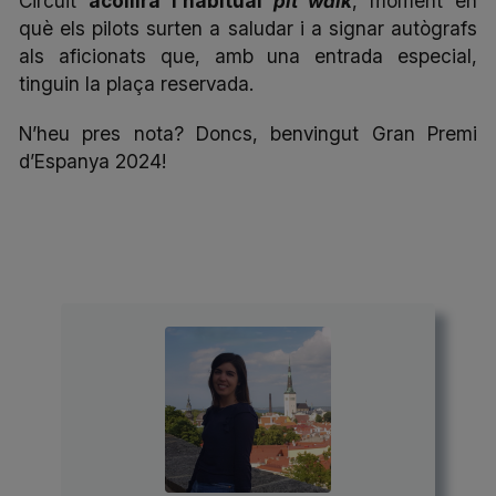
Circuit
acollirà l’habitual
pit walk
, moment en
què els pilots surten a saludar i a signar autògrafs
als aficionats que, amb una entrada especial,
tinguin la plaça reservada.
N’heu pres nota? Doncs, benvingut Gran Premi
d’Espanya 2024!