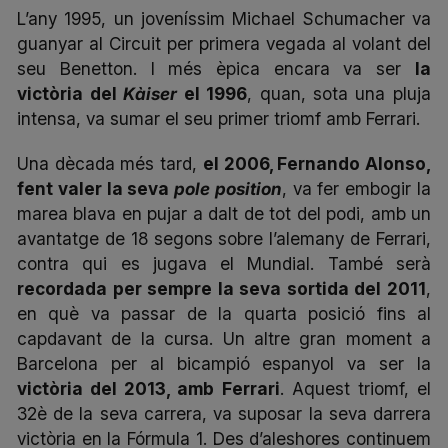
L’any 1995, un joveníssim Michael Schumacher va
guanyar al Circuit per primera vegada al volant del
seu Benetton. I més èpica encara va ser
la
victòria del
Kàiser
el 1996
, quan, sota una pluja
intensa, va sumar el seu primer triomf amb Ferrari.
Una dècada més tard,
el 2006, Fernando Alonso,
fent valer la seva
pole position
, va fer embogir la
marea blava en pujar a dalt de tot del podi, amb un
avantatge de 18 segons sobre l’alemany de Ferrari,
contra qui es jugava el Mundial. També serà
recordada per sempre la seva sortida del 2011
,
en què va passar de la quarta posició fins al
capdavant de la cursa. Un altre gran moment a
Barcelona per al bicampió espanyol va ser la
victòria del 2013, amb Ferrari
. Aquest triomf, el
32è de la seva carrera, va suposar la seva darrera
victòria en la Fórmula 1. Des d’aleshores continuem