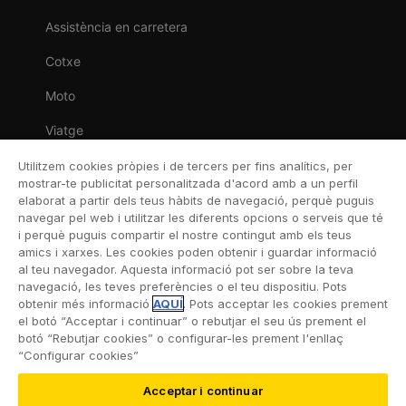
Assistència en carretera
Cotxe
Moto
Viatge
Llar
Utilitzem cookies pròpies i de tercers per fins analítics, per
mostrar-te publicitat personalitzada d'acord amb a un perfil
Vida
elaborat a partir dels teus hàbits de navegació, perquè puguis
navegar pel web i utilitzar les diferents opcions o serveis que té
Decessos
i perquè puguis compartir el nostre contingut amb els teus
amics i xarxes. Les cookies poden obtenir i guardar informació
Dental
al teu navegador. Aquesta informació pot ser sobre la teva
navegació, les teves preferències o el teu dispositiu. Pots
Esportiva
obtenir més informació
AQUÍ
. Pots acceptar les cookies prement
el botó “Acceptar i continuar” o rebutjar el seu ús prement el
Esquí
botó “Rebutjar cookies” o configurar-les prement l'enllaç
“Configurar cookies”
Acceptar i continuar