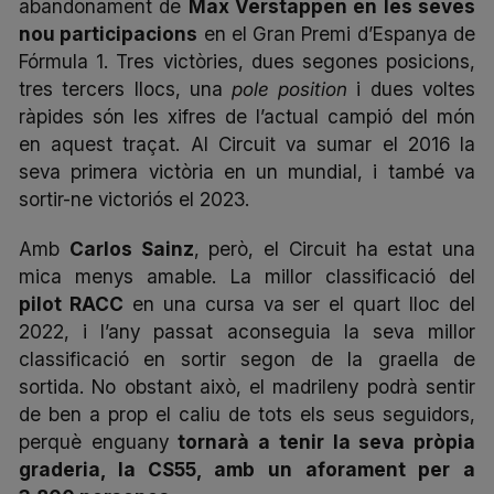
abandonament de
Max Verstappen en les seves
nou participacions
en el Gran Premi d’Espanya de
Fórmula 1. Tres victòries, dues segones posicions,
tres tercers llocs, una
pole position
i dues voltes
ràpides són les xifres de l’actual campió del món
en aquest traçat. Al Circuit va sumar el 2016 la
seva primera victòria en un mundial, i també va
sortir-ne victoriós el 2023.
Amb
Carlos Sainz
, però, el Circuit ha estat una
mica menys amable. La millor classificació del
pilot RACC
en una cursa va ser el quart lloc del
2022, i l’any passat aconseguia la seva millor
classificació en sortir segon de la graella de
sortida. No obstant això, el madrileny podrà sentir
de ben a prop el caliu de tots els seus seguidors,
perquè enguany
tornarà a tenir la seva pròpia
graderia, la CS55, amb un aforament per a