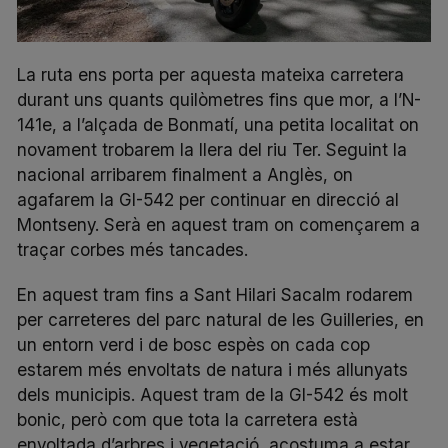
La ruta ens porta per aquesta mateixa carretera
durant uns quants quilòmetres fins que mor, a l’N-
141e, a l’alçada de Bonmatí, una petita localitat on
novament trobarem la llera del riu Ter. Seguint la
nacional arribarem finalment a Anglès, on
agafarem la GI-542 per continuar en direcció al
Montseny. Serà en aquest tram on començarem a
traçar corbes més tancades.
En aquest tram fins a Sant Hilari Sacalm rodarem
per carreteres del parc natural de les Guilleries, en
un entorn verd i de bosc espès on cada cop
estarem més envoltats de natura i més allunyats
dels municipis. Aquest tram de la GI-542 és molt
bonic, però com que tota la carretera està
envoltada d’arbres i vegetació, acostuma a estar