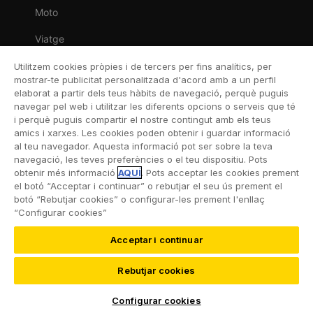
Moto
Viatge
Llar
Utilitzem cookies pròpies i de tercers per fins analítics, per
mostrar-te publicitat personalitzada d'acord amb a un perfil
Vida
elaborat a partir dels teus hàbits de navegació, perquè puguis
navegar pel web i utilitzar les diferents opcions o serveis que té
Decessos
i perquè puguis compartir el nostre contingut amb els teus
amics i xarxes. Les cookies poden obtenir i guardar informació
Dental
al teu navegador. Aquesta informació pot ser sobre la teva
navegació, les teves preferències o el teu dispositiu. Pots
Esportiva
obtenir més informació
AQUÍ
. Pots acceptar les cookies prement
el botó “Acceptar i continuar” o rebutjar el seu ús prement el
Esquí
botó “Rebutjar cookies” o configurar-les prement l'enllaç
“Configurar cookies”
Acceptar i continuar
©2026 RACC Mobility Club |
Condicions d’ús i Política
Rebutjar cookies
de privacitat
|
Accesibilitat
|
Política de cookies
|
Protecció de dades
Configurar cookies