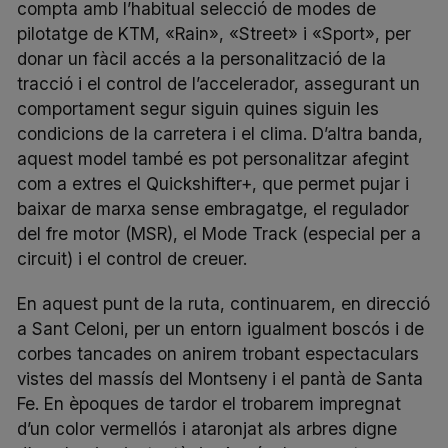
compta amb l’habitual selecció de modes de
pilotatge de KTM, «Rain», «Street» i «Sport», per
donar un fàcil accés a la personalització de la
tracció i el control de l’accelerador, assegurant un
comportament segur siguin quines siguin les
condicions de la carretera i el clima. D’altra banda,
aquest model també es pot personalitzar afegint
com a extres el Quickshifter+, que permet pujar i
baixar de marxa sense embragatge, el regulador
del fre motor (MSR), el Mode Track (especial per a
circuit) i el control de creuer.
En aquest punt de la ruta, continuarem, en direcció
a Sant Celoni, per un entorn igualment boscós i de
corbes tancades on anirem trobant espectaculars
vistes del massís del Montseny i el pantà de Santa
Fe. En èpoques de tardor el trobarem impregnat
d’un color vermellós i ataronjat als arbres digne