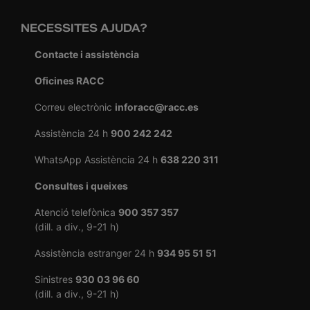
NECESSITES AJUDA?
Contacte i assistència
Oficines RACC
Correu electrònic
inforacc@racc.es
Assistència 24 h
900 242 242
WhatsApp Assistència 24 h
638 220 311
Consultes i queixes
Atenció telefònica
900 357 357
(dill. a div., 9-21 h)
Assistència estranger 24 h
934 95 51 51
Sinistres
930 03 96 60
(dill. a div., 9-21 h)