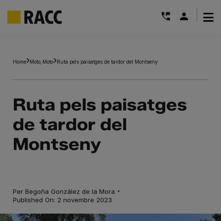
|
Skip
to
Home
Moto
Moto
Ruta pels paisatges de tardor del Montseny
content
Ruta pels paisatges
de tardor del
Montseny
·
Per
Begoña González de la Mora
Published On: 2 novembre 2023