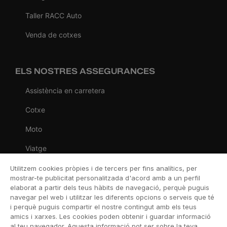
Taller RACC Auto
Venda de cotxes
ELS NOSTRES ASSEGURANCES
Assistència en carretera
Cotxe
Moto
Viatge
Llar
Utilitzem cookies pròpies i de tercers per fins analítics, per
mostrar-te publicitat personalitzada d'acord amb a un perfil
Vida
elaborat a partir dels teus hàbits de navegació, perquè puguis
navegar pel web i utilitzar les diferents opcions o serveis que té
Decessos
i perquè puguis compartir el nostre contingut amb els teus
amics i xarxes. Les cookies poden obtenir i guardar informació
Dental
al teu navegador. Aquesta informació pot ser sobre la teva