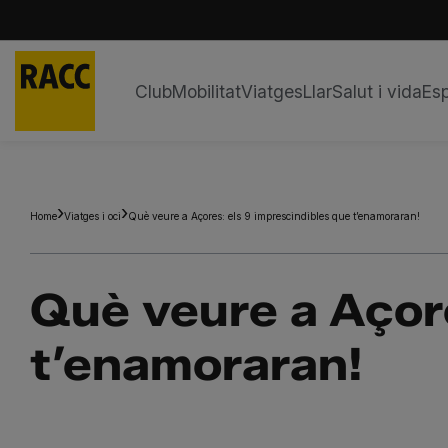
Club
Mobilitat
Viatges
Llar
Salut i vida
Esp
Skip
to
content
Home
Viatges i oci
Què veure a Açores: els 9 imprescindibles que t’enamoraran!
Què veure a Açore
t’enamoraran!