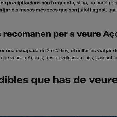
les precipitacions són freqüents,
si no, no podria se
atjar els mesos més secs que són juliol i agost
, qua
s recomanen per a veure Aç
fer una escapada
de 3 o 4 dies,
el millor és viatjar d
 que veure a Açores, des de volcans a llacs, passant pe
.
ibles que has de veure