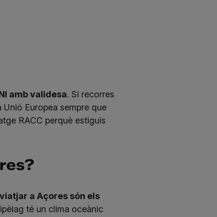
NI amb validesa
. Si recorres
la Unió Europea sempre que
iatge RACC
perquè estiguis
ores?
 viatjar a Açores són els
xipèlag té un clima oceànic