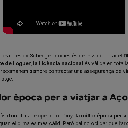
ropea o espai Schengen només és necessari portar el
D
e de lloguer, la llicència nacional
és vàlida en tota 
, et recomanem sempre contractar una
assegurança de v
iatge.
lor època per a viatjar a Aç
ràs d’un clima temperat tot l’any,
la millor època per a
 quan el clima és més càlid. Però cal no oblidar que l’ar