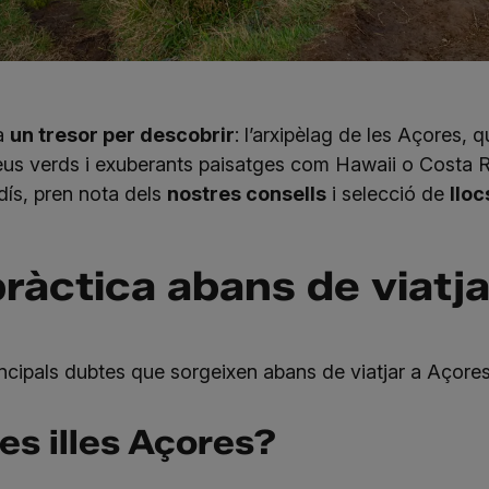
ha
un tresor per descobrir
: l’arxipèlag de les Açores, 
us verds i exuberants paisatges com Hawaii o Costa Ri
ís, pren nota dels
nostres consells
i selecció de
lloc
ràctica abans de viatj
cipals dubtes que sorgeixen abans de viatjar a Açores
es illes Açores?