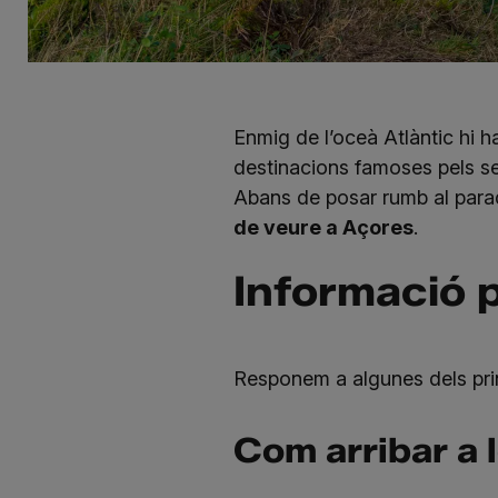
Enmig de l’oceà Atlàntic hi 
destinacions famoses pels se
Abans de posar rumb al parad
de veure a Açores
.
Informació p
Responem a algunes dels prin
Com arribar a l