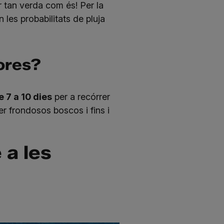
r tan verda com és! Per la
n les probabilitats de pluja
ores?
e 7 a 10 dies
per a recórrer
r frondosos boscos i fins i
 a les