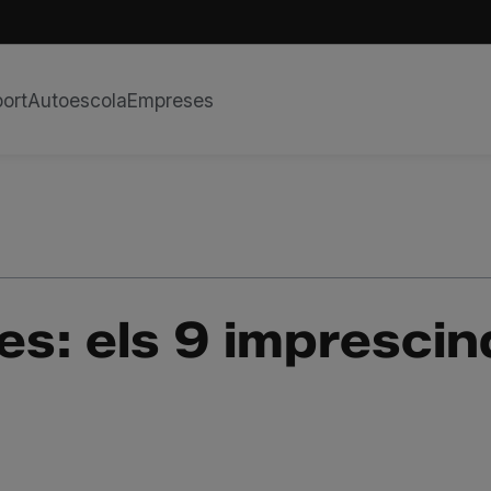
ort
Autoescola
Empreses
s: els 9 imprescin