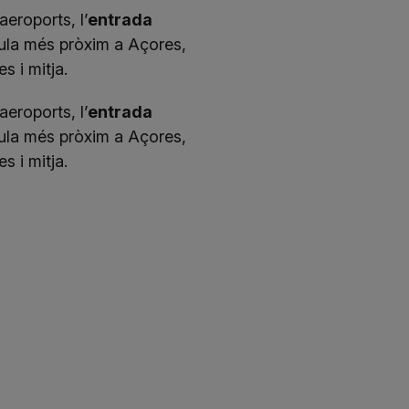
eroports, l’
entrada
nsula més pròxim a Açores,
s i mitja.
eroports, l’
entrada
nsula més pròxim a Açores,
s i mitja.