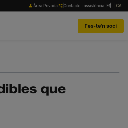
Àrea Privada
Contacte i assistència
ES
CA
Fes-te’n soci
dibles que