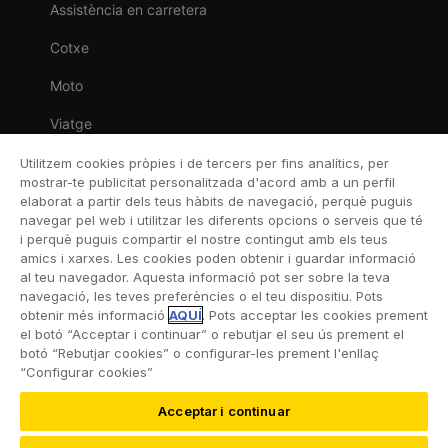
Assistència en carretera
Cotxe
Moto
Viatge
Llar
Utilitzem cookies pròpies i de tercers per fins analítics, per
mostrar-te publicitat personalitzada d'acord amb a un perfil
Vida
elaborat a partir dels teus hàbits de navegació, perquè puguis
navegar pel web i utilitzar les diferents opcions o serveis que té
Decessos
i perquè puguis compartir el nostre contingut amb els teus
amics i xarxes. Les cookies poden obtenir i guardar informació
Dental
al teu navegador. Aquesta informació pot ser sobre la teva
navegació, les teves preferències o el teu dispositiu. Pots
Esportiva
obtenir més informació
AQUÍ
. Pots acceptar les cookies prement
el botó “Acceptar i continuar” o rebutjar el seu ús prement el
Esquí
botó “Rebutjar cookies” o configurar-les prement l'enllaç
“Configurar cookies”
Acceptar i continuar
©2026 RACC Mobility Club |
Condicions d’ús i Política