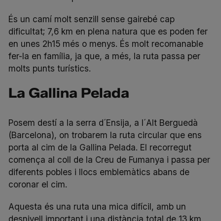
És un camí molt senzill sense gairebé cap
dificultat; 7,6 km en plena natura que es poden fer
en unes 2h15 més o menys. És molt recomanable
fer-la en família, ja que, a més, la ruta passa per
molts punts turístics.
La Gallina Pelada
Posem destí a la serra d´Ensija, a l´Alt Berguedà
(Barcelona), on trobarem la ruta circular que ens
porta al cim de la Gallina Pelada. El recorregut
comença al coll de la Creu de Fumanya i passa per
diferents pobles i llocs emblemàtics abans de
coronar el cim.
Aquesta és una ruta una mica difícil, amb un
desnivell important i una distància total de 13 km,