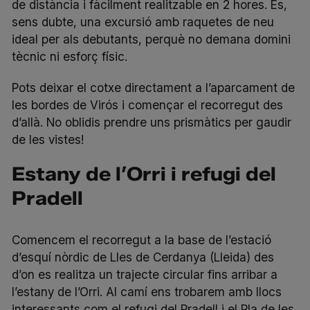
de distància i fàcilment realitzable en 2 hores. És,
sens dubte, una excursió amb raquetes de neu
ideal per als debutants, perquè no demana domini
tècnic ni esforç físic.
Pots deixar el cotxe directament a l’aparcament de
les bordes de Virós i començar el recorregut des
d’allà. No oblidis prendre uns prismàtics per gaudir
de les vistes!
Estany de l’Orri i refugi del
Pradell
Comencem el recorregut a la base de l’estació
d’esquí nòrdic de Lles de Cerdanya (Lleida) des
d’on es realitza un trajecte circular fins arribar a
l’estany de l’Orri. Al camí ens trobarem amb llocs
interessants com el refugi del Pradell i el Pla de les