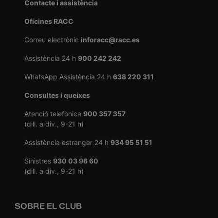
Contacte i assistència
Oficines RACC
Correu electrònic
inforacc@racc.es
Assistència 24 h
900 242 242
WhatsApp Assistència 24 h
638 220 311
Consultes i queixes
Atenció telefònica
900 357 357
(dill. a div., 9-21 h)
Assistència estranger 24 h
934 95 51 51
Sinistres
930 03 96 60
(dill. a div., 9-21 h)
SOBRE EL CLUB