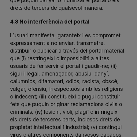
que puguin danyar o inutilitzar el portal o els
drets de tercers de qualsevol manera.
4.3 No interferència del portal
L’usuari manifesta, garanteix i es compromet
expressament a no enviar, transmetre,
distribuir o publicar a través del portal material
que (i) restringeixi o impossibiliti a altres
usuaris de fer servir el portal i gaudir-ne; (ii)
sigui il·legal, amenaçador, abusiu, danyí,
calumniós, difamatori, odiós, racista, obscè,
vulgar, ofensiu, irrespectuós amb les religions
o indecent; (iii) constitueixi o pugui constituir
fets que puguin originar reclamacions civils o
criminals; (iv) lesioni, violi, plagiï o infringeixi
els drets de terceres parts, inclosos drets de
propietat intel·lectual i industrial; (v) contingui
virus o altres components danyosos capaços