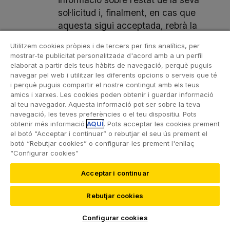
sol·licitud i, finalment, en cas que
aquesta sigui acceptada, rebrà la
confirmació de compra, la qual cosa
Utilitzem cookies pròpies i de tercers per fins analítics, per
implicarà el perfeccionament del
mostrar-te publicitat personalitzada d'acord amb a un perfil
contracte d’acord amb el que
elaborat a partir dels teus hàbits de navegació, perquè puguis
navegar pel web i utilitzar les diferents opcions o serveis que té
disposa l’article 1.262 del Codi Civil.
i perquè puguis compartir el nostre contingut amb els teus
amics i xarxes. Les cookies poden obtenir i guardar informació
b) Arxiu del document electrònic en
al teu navegador. Aquesta informació pot ser sobre la teva
què es formalitza el contracte:
navegació, les teves preferències o el teu dispositiu. Pots
obtenir més informació
AQUÍ
. Pots acceptar les cookies prement
L’arxiu del correu electrònic es farà
el botó “Acceptar i continuar” o rebutjar el seu ús prement el
mitjançant la incorporació d’aquest
botó “Rebutjar cookies” o configurar-les prement l'enllaç
en una base de dades.
“Configurar cookies”
c) Mitjans tècnics posats a
Acceptar i continuar
disposició de l’usuari per identificar i
Rebutjar cookies
corregir errors en la introducció de
les seves dades:
Configurar cookies
L’usuari podrà identificar i corregir les