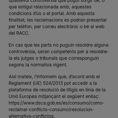
qualsevol controvèrsia que pugui sorgir de, o
que estigui relacionada amb, aquestes
condicions d’ús o el portal. Amb aquesta
finalitat, les reclamacions es podran presentar
per telèfon, per correu electrònic o be al
web
del RACC
.
En cas que les parts no puguin resoldre alguna
controvèrsia, seran competents per a resoldre-
la els jutges o tribunals que corresponguin
segons la normativa vigent.
Així mateix, l’informem que, d’acord amb el
Reglament (UE) 524/2013 pot accedir a la
plataforma de resolució de litigis en línia de la
Unió Europea mitjançant el següent enllaç:
https://www.dsca.gob.es/es/consumo/como-
reclamar-conflicto-consumo/resolucion-
alternativa-conflictos
.