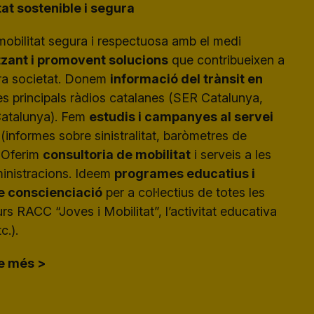
at sostenible i segura
obilitat segura i respectuosa amb el medi
tzant i promovent solucions
que contribueixen a
tra societat. Donem
informació del trànsit en
les principals ràdios catalanes (SER Catalunya,
atalunya). Fem
estudis i campanyes al servei
(informes sobre sinistralitat, baròmetres de
. Oferim
consultoria de mobilitat
i serveis a les
inistracions. Ideem
programes educatius i
 conscienciació
per a col·lectius de totes les
rs RACC “Joves i Mobilitat”, l’activitat educativa
c.).
e més >