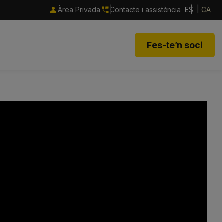
Àrea Privada
Contacte i assistència
ES
CA
Fes-te’n soci