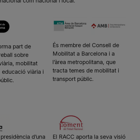
rnacional com nacional i local.
És membre del Consell de
orma part de
Mobilitat a Barcelona i a
reball sobre
l’àrea metropolitana, que
iària, mobilitat
tracta temes de mobilitat i
 educació viària i
transport públic.
úblic.
 presidència d’una
El RACC aporta la seva visió