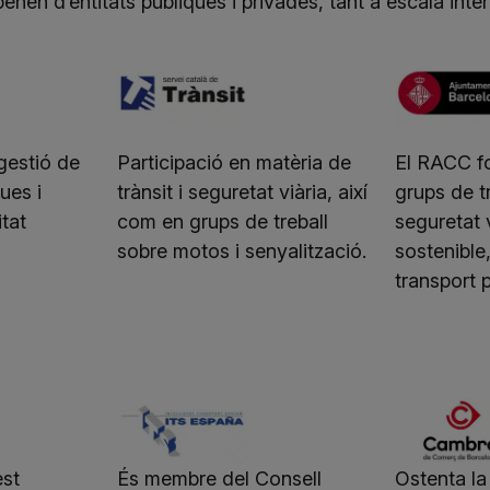
penen d’entitats públiques i privades, tant a escala inte
gestió de
Participació en matèria de
El RACC f
ues i
trànsit i seguretat viària, així
grups de t
itat
com en grups de treball
seguretat v
sobre motos i senyalització.
sostenible,
transport p
st
És membre del Consell
Ostenta la