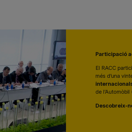
Participació a
El RACC partic
més d’una vin
internacional
de l’Automòbil 
Descobreix-n