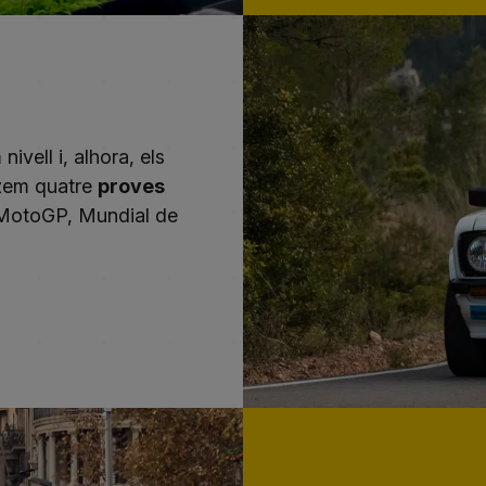
ivell i, alhora, els
tzem quatre
proves
 MotoGP, Mundial de