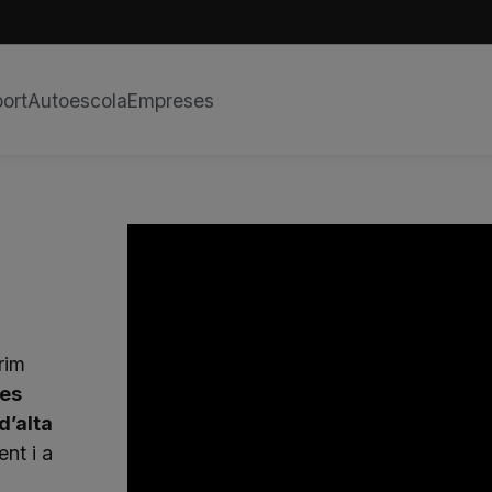
ort
Autoescola
Empreses
rim
nes
d’alta
ent i a