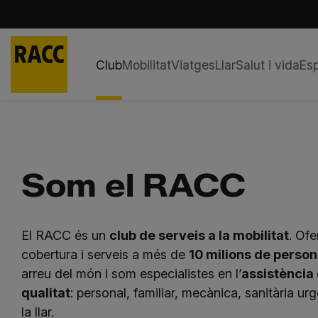
Club
Mobilitat
Viatges
Llar
Salut i vida
Esp
Skip
to
content
Som el RACC
El RACC és un
club de serveis a la mobilitat
. Ofe
cobertura i serveis a més de
10 milions de perso
arreu del món i som especialistes en l’
assistència 
qualitat
: personal, familiar, mecànica, sanitària urg
la llar.