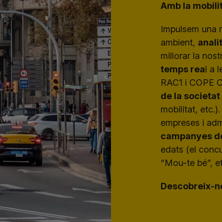
Amb la mobilit
Impulsem una m
ambient,
anali
millorar la nos
temps rea
l a 
RAC1 i COPE C
de la societat
mobilitat, etc.)
empreses i adm
campanyes de
edats (el concu
“Mou-te bé”, et
Descobreix-n