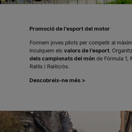
Promoció de l’esport del motor
Formem joves pilots per competir al màxim n
inculquem els
valors de l’esport
. Organi
dels campionats del món
de Fórmula 1,
Ral·lis i Ral·licròs.
Descobreix-ne més >