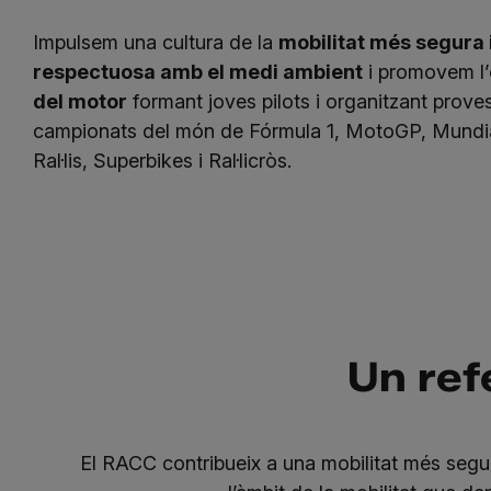
Impulsem una cultura de la
mobilitat més segura 
respectuosa amb el medi ambient
i promovem l’
del motor
formant joves pilots i organitzant prove
campionats del món de Fórmula 1, MotoGP, Mundi
Ral·lis, Superbikes i Ral·licròs.
Un refe
El RACC contribueix a una mobilitat més segura