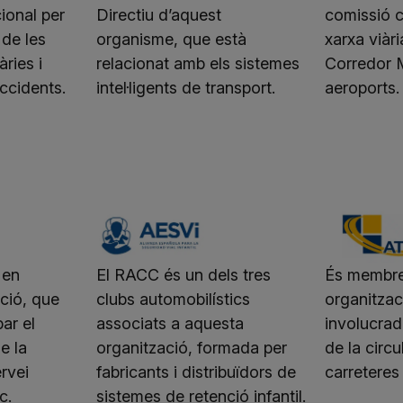
ional per
Directiu d’aquest
comissió c
 de les
organisme, que està
xarxa viàri
àries i
relacionat amb els sistemes
Corredor M
accidents.
intel·ligents de transport.
aeroports.
 en
El RACC és un dels tres
És membre
ció, que
clubs automobilístics
organitzac
ar el
associats a aquesta
involucrad
e la
organització, formada per
de la circu
rvei
fabricants i distribuïdors de
carreteres
c.
sistemes de retenció infantil.