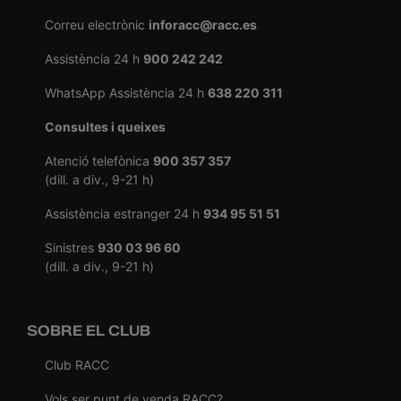
Correu electrònic
inforacc@racc.es
Assistència 24 h
900 242 242
WhatsApp Assistència 24 h
638 220 311
Consultes i queixes
Atenció telefònica
900 357 357
(dill. a div., 9-21 h)
Assistència estranger 24 h
934 95 51 51
Sinistres
930 03 96 60
(dill. a div., 9-21 h)
SOBRE EL CLUB
Club RACC
Vols ser punt de venda RACC?