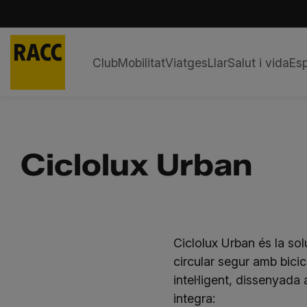
Club
Mobilitat
Viatges
Llar
Salut i vida
Esp
Skip
to
content
Ciclolux Urban
Ciclolux Urban és la sol
circular segur amb bicic
intel·ligent, dissenyada 
integra: