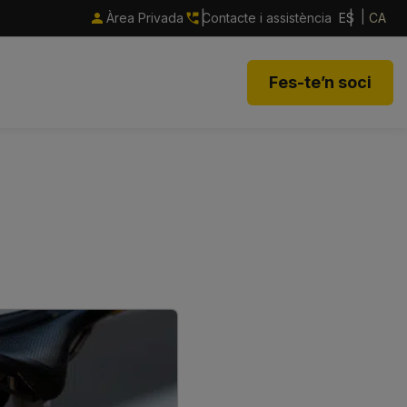
Àrea Privada
Contacte i assistència
ES
CA
Fes-te’n soci