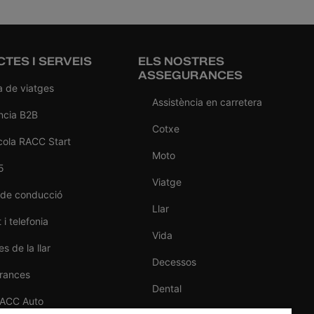
TES I SERVEIS
ELS NOSTRES
ASSEGURANCES
a de viatges
Assistència en carretera
ncia B2B
Cotxe
cola RACC Start
Moto
5
Viatge
 de conducció
Llar
 i telefonia
Vida
s de la llar
Decessos
rances
Dental
RACC Auto