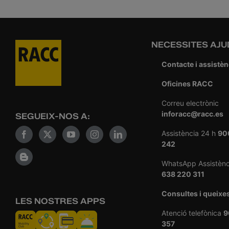
NECESSITES AJU
Contacte i assistèn
Oficines RACC
Correu electrònic
inforacc@racc.es
SEGUEIX-NOS A:
Assistència 24 h
90
242
WhatsApp Assistènc
638 220 311
Consultes i queixe
LES NOSTRES APPS
Atenció telefònica
9
357