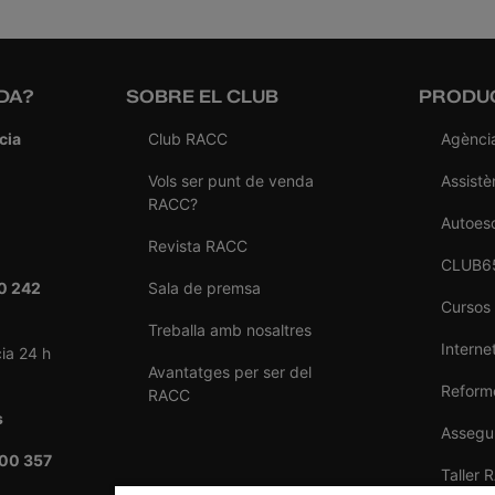
DA?
SOBRE EL CLUB
PRODUC
cia
Club RACC
Agènci
Vols ser punt de venda
Assistè
RACC?
Autoes
Revista RACC
CLUB6
0 242
Sala de premsa
Cursos
Treballa amb nosaltres
Internet
ia 24 h
Avantatges per ser del
Reforme
RACC
s
Assegu
00 357
Taller 