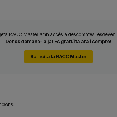
rgeta RACC Master amb accés a descomptes, esdevenim
Doncs demana-la ja! És gratuïta ara i sempre!
Sol·licita la RACC Master
ocions.