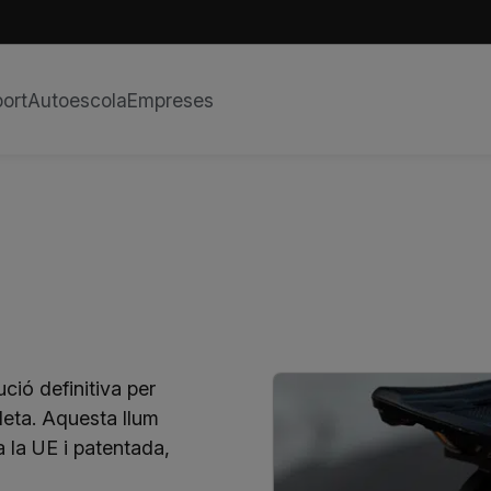
ort
Autoescola
Empreses
ució definitiva per
leta. Aquesta llum
a la UE i patentada,