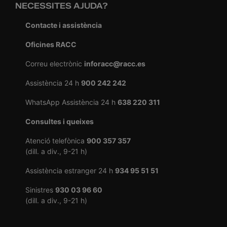
NECESSITES AJUDA?
Contacte i assistència
Oficines RACC
Correu electrònic
inforacc@racc.es
Assistència 24 h
900 242 242
WhatsApp Assistència 24 h
638 220 311
Consultes i queixes
Atenció telefònica
900 357 357
(dill. a div., 9-21 h)
Assistència estranger 24 h
934 95 51 51
Sinistres
930 03 96 60
(dill. a div., 9-21 h)