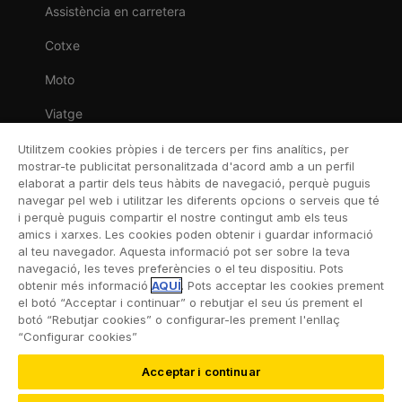
Assistència en carretera
Cotxe
Moto
Viatge
Llar
Utilitzem cookies pròpies i de tercers per fins analítics, per
mostrar-te publicitat personalitzada d'acord amb a un perfil
Vida
elaborat a partir dels teus hàbits de navegació, perquè puguis
navegar pel web i utilitzar les diferents opcions o serveis que té
Decessos
i perquè puguis compartir el nostre contingut amb els teus
amics i xarxes. Les cookies poden obtenir i guardar informació
Dental
al teu navegador. Aquesta informació pot ser sobre la teva
navegació, les teves preferències o el teu dispositiu. Pots
Esportiva
obtenir més informació
AQUÍ
. Pots acceptar les cookies prement
el botó “Acceptar i continuar” o rebutjar el seu ús prement el
Esquí
botó “Rebutjar cookies” o configurar-les prement l'enllaç
“Configurar cookies”
Acceptar i continuar
©2026 RACC Mobility Club |
Condicions d’ús i Política