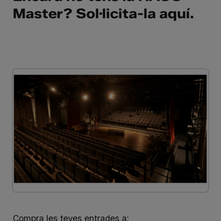
Master? Sol·licita-la
aquí
.
Compra les teves entrades a: