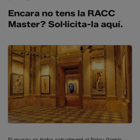
Encara no tens la RACC
Master? Sol·licita-la
aquí
.
El museu es troba actualment al Palau Gomis,