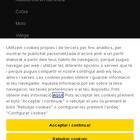
Cotxe
Moto
Viatge
Llar
Utilitzem cookies pròpies i de tercers per fins analítics, per
mostrar-te publicitat personalitzada d'acord amb a un perfil
Vida
elaborat a partir dels teus hàbits de navegació, perquè puguis
navegar pel web i utilitzar les diferents opcions o serveis que té
Decessos
i perquè puguis compartir el nostre contingut amb els teus
amics i xarxes. Les cookies poden obtenir i guardar informació
Dental
al teu navegador. Aquesta informació pot ser sobre la teva
navegació, les teves preferències o el teu dispositiu. Pots
Esportiva
obtenir més informació
AQUÍ
. Pots acceptar les cookies prement
el botó “Acceptar i continuar” o rebutjar el seu ús prement el
Esquí
botó “Rebutjar cookies” o configurar-les prement l'enllaç
“Configurar cookies”
Acceptar i continuar
©2026 RACC Mobility Club |
Condicions d’ús i Política
Rebutjar cookies