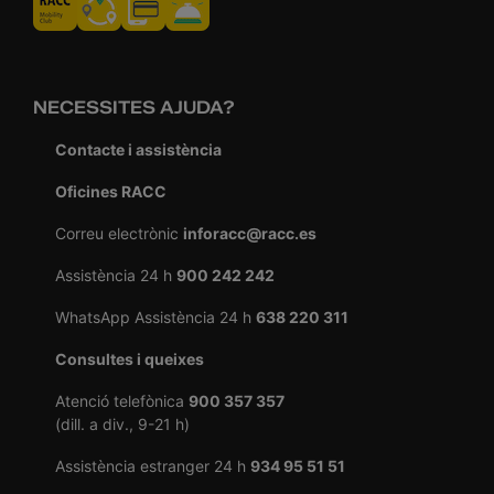
NECESSITES AJUDA?
Contacte i assistència
Oficines RACC
Correu electrònic
inforacc@racc.es
Assistència 24 h
900 242 242
WhatsApp Assistència 24 h
638 220 311
Consultes i queixes
Atenció telefònica
900 357 357
(dill. a div., 9-21 h)
Assistència estranger 24 h
934 95 51 51