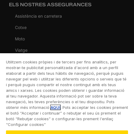
ELS NOSTRES ASSEGURANCES
Assistència en carretera
Cotxe
Moto
Viatge
Llar
Utilitzem cookies pròpies i de tercers per fins analítics, per
mostrar-te publicitat personalitzada d'acord amb a un perfil
Vida
elaborat a partir dels teus hàbits de navegació, perquè puguis
navegar pel web i utilitzar les diferents opcions o serveis que té
Decessos
i perquè puguis compartir el nostre contingut amb els teus
amics i xarxes. Les cookies poden obtenir i guardar informació
Dental
al teu navegador. Aquesta informació pot ser sobre la teva
navegació, les teves preferències o el teu dispositiu. Pots
Esportiva
obtenir més informació
AQUÍ
. Pots acceptar les cookies prement
el botó “Acceptar i continuar” o rebutjar el seu ús prement el
Esquí
botó “Rebutjar cookies” o configurar-les prement l'enllaç
“Configurar cookies”