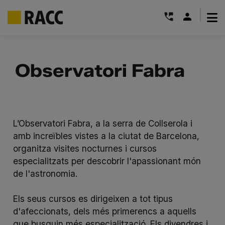
|
Skip
to
Observatori Fabra
content
L’Observatori Fabra, a la serra de Collserola i
amb increïbles vistes a la ciutat de Barcelona,
organitza visites nocturnes i cursos
especialitzats per descobrir l'apassionant món
de l'astronomia.
Els seus cursos es dirigeixen a tot tipus
d'afeccionats, dels més primerencs a aquells
que busquin més especialització. Els divendres i