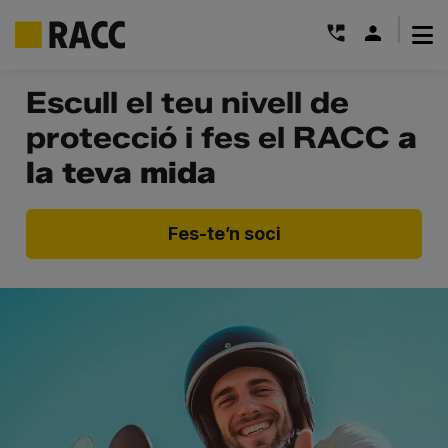
|
Skip
Escull el teu nivell de
to
protecció i fes el RACC
a
content
la teva mida
Fes-te’n soci