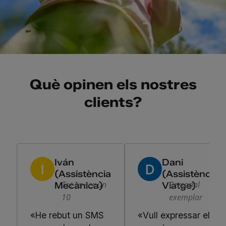
Què opinen els nostres
clients?
Iván
Dani
(Assistència
(Assistència
Tot va ser un
Personal
Mecànica)
Viatge)
10
exemplar
«He rebut un SMS
«Vull expressar el