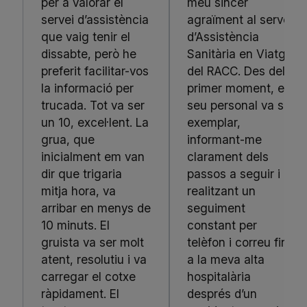
per a valorar el
meu sincer
servei d’assistència
agraïment al servei
que vaig tenir el
d’Assistència
dissabte, però he
Sanitària en Viatge
preferit facilitar-vos
del RACC. Des del
la informació per
primer moment, el
trucada. Tot va ser
seu personal va ser
un 10, excel·lent. La
exemplar,
grua, que
informant-me
inicialment em van
clarament dels
dir que trigaria
passos a seguir i
mitja hora, va
realitzant un
arribar en menys de
seguiment
10 minuts. El
constant per
gruista va ser molt
telèfon i correu fins
atent, resolutiu i va
a la meva alta
carregar el cotxe
hospitalària
ràpidament. El
després d’un