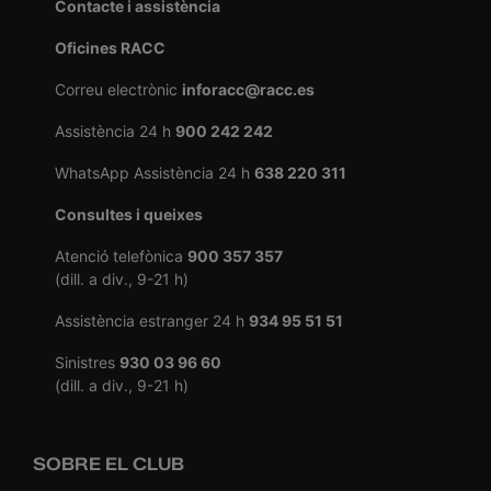
Contacte i assistència
Oficines RACC
Correu electrònic
inforacc@racc.es
Assistència 24 h
900 242 242
WhatsApp Assistència 24 h
638 220 311
Consultes i queixes
Atenció telefònica
900 357 357
(dill. a div., 9-21 h)
Assistència estranger 24 h
934 95 51 51
Sinistres
930 03 96 60
(dill. a div., 9-21 h)
SOBRE EL CLUB