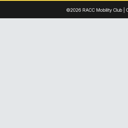
Skip
©2026 RACC Mobility Club |
C
to
content