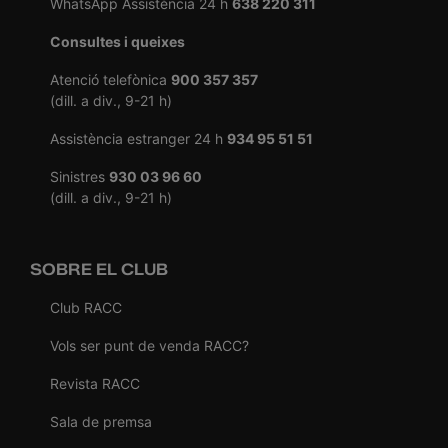
WhatsApp Assistència 24 h
638 220 311
Consultes i queixes
Atenció telefònica
900 357 357
(dill. a div., 9-21 h)
Assistència estranger 24 h
934 95 51 51
Sinistres
930 03 96 60
(dill. a div., 9-21 h)
SOBRE EL CLUB
Club RACC
Vols ser punt de venda RACC?
Revista RACC
Sala de premsa