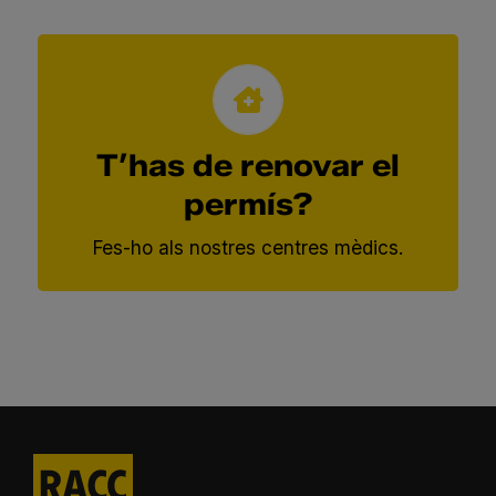
RENOVA’T EL PERMÍS
ALS NOSTRES
T’has de renovar el
CENTRES MÈDICS
permís?
Consultar centres mèdics
Fes-ho als nostres centres mèdics.