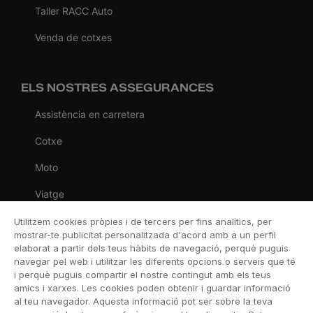
Taller RACC Auto
Venda de cotxes
ELS NOSTRES ASSEGURANCES
Assistència en carretera
Cotxe
Moto
Viatge
Llar
Utilitzem cookies pròpies i de tercers per fins analítics, per
mostrar-te publicitat personalitzada d'acord amb a un perfil
Vida
elaborat a partir dels teus hàbits de navegació, perquè puguis
navegar pel web i utilitzar les diferents opcions o serveis que té
Decessos
i perquè puguis compartir el nostre contingut amb els teus
amics i xarxes. Les cookies poden obtenir i guardar informació
Dental
al teu navegador. Aquesta informació pot ser sobre la teva