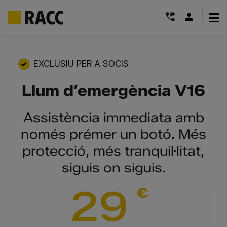
|
Skip
to
EXCLUSIU PER A SOCIS
content
Llum d’emergència V16
Assistència immediata amb
només prémer un botó. Més
protecció, més tranquil·litat,
siguis on siguis.
29
€