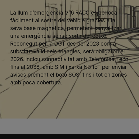
La llum d’emergència V16 RACC es col·loca
fàcilment al sostre del vehicle gràcies a la
seva base magnètica, permetent senyalitzar
una emergència sense sortir del cotxe.
Reconegut per la DGT des del 2023 com a
substitut vàlid dels triangles, serà obligatori el
2026. Inclou connectivitat amb Telefónica Tech
fins al 2038, amb SIM i xarxa NB-IoT per enviar
avisos prement el botó SOS, fins i tot en zones
amb poca cobertura.