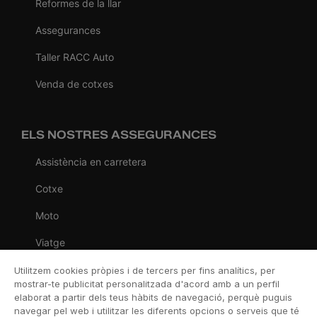
Reformes de la llar
Assegurances
Taller RACC Auto
Venda de cotxes
ELS NOSTRES ASSEGURANCES
Assistència en carretera
Cotxe
Moto
Viatge
Llar
Utilitzem cookies pròpies i de tercers per fins analítics, per
mostrar-te publicitat personalitzada d'acord amb a un perfil
Vida
elaborat a partir dels teus hàbits de navegació, perquè puguis
navegar pel web i utilitzar les diferents opcions o serveis que té