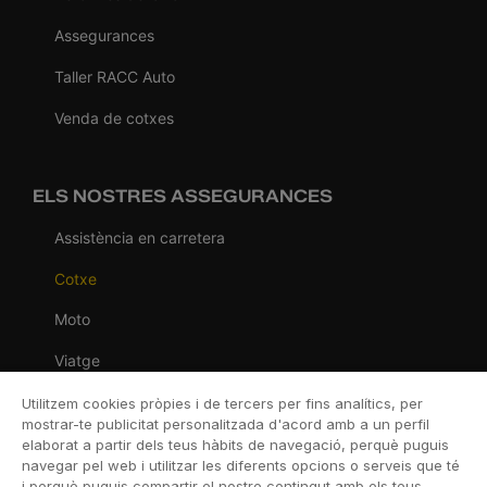
Assegurances
Taller RACC Auto
Venda de cotxes
ELS NOSTRES ASSEGURANCES
Assistència en carretera
Cotxe
Moto
Viatge
Llar
Utilitzem cookies pròpies i de tercers per fins analítics, per
mostrar-te publicitat personalitzada d'acord amb a un perfil
Vida
elaborat a partir dels teus hàbits de navegació, perquè puguis
navegar pel web i utilitzar les diferents opcions o serveis que té
Decessos
i perquè puguis compartir el nostre contingut amb els teus