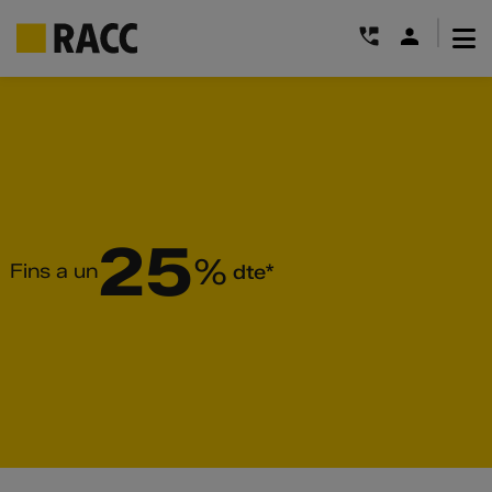
|
Skip
to
content
25
%
Fins a un
dte*