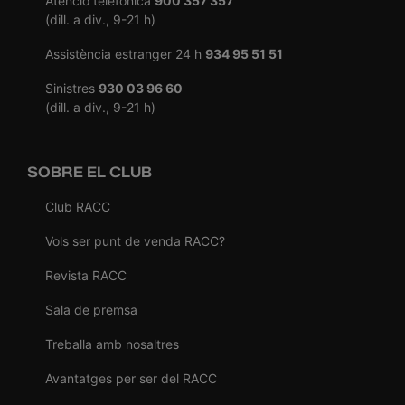
Atenció telefònica
900 357 357
(dill. a div., 9-21 h)
Assistència estranger 24 h
934 95 51 51
Sinistres
930 03 96 60
(dill. a div., 9-21 h)
SOBRE EL CLUB
Club RACC
Vols ser punt de venda RACC?
Revista RACC
Sala de premsa
Treballa amb nosaltres
Avantatges per ser del RACC