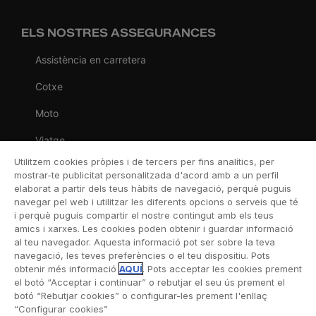
ELS NOSTRES ASSEGURANCES
Assistència en carretera
Cotxe
Moto
Viatge
Utilitzem cookies pròpies i de tercers per fins analítics, per
Llar
mostrar-te publicitat personalitzada d'acord amb a un perfil
elaborat a partir dels teus hàbits de navegació, perquè puguis
Vida
navegar pel web i utilitzar les diferents opcions o serveis que té
i perquè puguis compartir el nostre contingut amb els teus
Decessos
amics i xarxes. Les cookies poden obtenir i guardar informació
al teu navegador. Aquesta informació pot ser sobre la teva
Dental
navegació, les teves preferències o el teu dispositiu. Pots
obtenir més informació
AQUÍ
. Pots acceptar les cookies prement
Esportiva
el botó “Acceptar i continuar” o rebutjar el seu ús prement el
botó “Rebutjar cookies” o configurar-les prement l'enllaç
Esquí
“Configurar cookies”