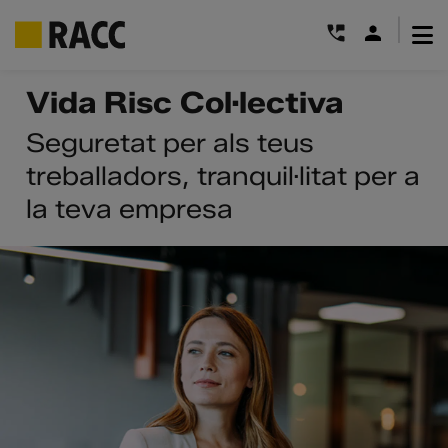
|
Skip
Vida Risc Col·lectiva
to
content
Seguretat per als teus
treballadors, tranquil·litat per a
la teva empresa