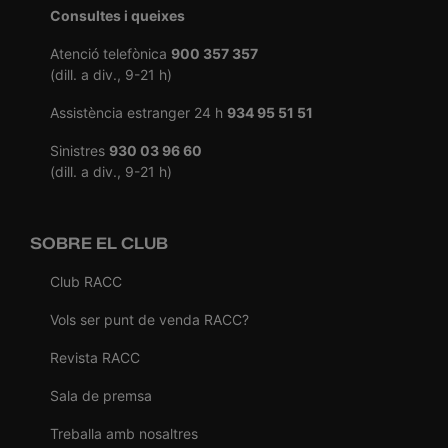
Consultes i queixes
Atenció telefònica
900 357 357
(dill. a div., 9-21 h)
Assistència estranger 24 h
934 95 51 51
Sinistres
930 03 96 60
(dill. a div., 9-21 h)
SOBRE EL CLUB
Club RACC
Vols ser punt de venda RACC?
Revista RACC
Sala de premsa
Treballa amb nosaltres