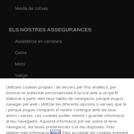
Venda de cotxes
ELS NOSTRES ASSEGURANCES
Assistència en carretera
Cotxe
Moto
Viatge
Llar
Utilitzem cookies pròpies i de tercers per fins analítics, per
mostrar-te publicitat personalitzada d'acord amb a un perfil
Vida
elaborat a partir dels teus hàbits de navegació, perquè puguis
navegar pel web i utilitzar les diferents opcions o serveis que té
Decessos
i perquè puguis compartir el nostre contingut amb els teus
amics i xarxes. Les cookies poden obtenir i guardar informació
Dental
al teu navegador. Aquesta informació pot ser sobre la teva
navegació, les teves preferències o el teu dispositiu. Pots
Esportiva
obtenir més informació
AQUÍ
. Pots acceptar les cookies prement