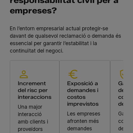
responsabilitat civil per a
empreses?
En l’entorn empresarial actual protegir-se
davant de qualsevol reclamació o demanda és
essencial per garantir l’estabilitat i la
continuïtat del negoci.
Increment
Exposició a
Garan
del risc per
demandes i
de
interaccions
costos
conti
imprevistos
del n
Una major
Les empreses
Garant
interacció
afronten més
contin
amb clients i
demandes
del n
proveïdors