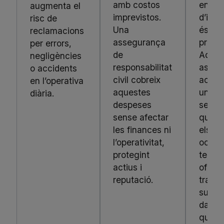
amb costos
en ca
augmenta el
imprevistos.
d’impr
risc de
Una
és un
reclamacions
assegurança
priorit
per errors,
de
Aques
negligències
responsabilitat
asseg
o accidents
civil cobreix
actua
en l’operativa
aquestes
una x
diària.
despeses
segur
sense afectar
que c
les finances ni
els d
l’operativitat,
ocasi
protegint
tercers
actius i
oferei
reputació.
tranqui
supor
davan
quals