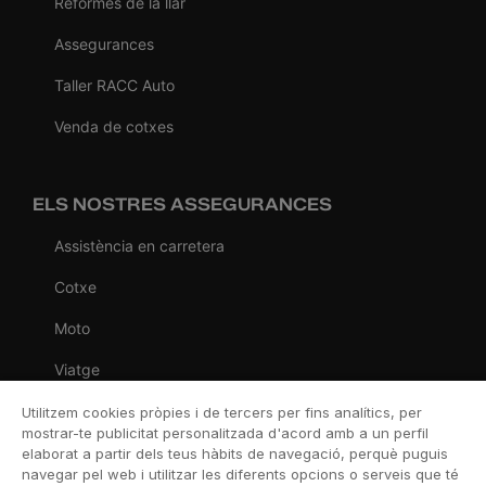
Reformes de la llar
Assegurances
Taller RACC Auto
Venda de cotxes
ELS NOSTRES ASSEGURANCES
Assistència en carretera
Cotxe
Moto
Viatge
Llar
Utilitzem cookies pròpies i de tercers per fins analítics, per
mostrar-te publicitat personalitzada d'acord amb a un perfil
Vida
elaborat a partir dels teus hàbits de navegació, perquè puguis
navegar pel web i utilitzar les diferents opcions o serveis que té