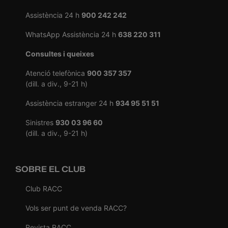
Assistència 24 h
900 242 242
WhatsApp Assistència 24 h
638 220 311
Consultes i queixes
Atenció telefònica
900 357 357
(dill. a div., 9-21 h)
Assistència estranger 24 h
934 95 51 51
Sinistres
930 03 96 60
(dill. a div., 9-21 h)
SOBRE EL CLUB
Club RACC
Vols ser punt de venda RACC?
Revista RACC