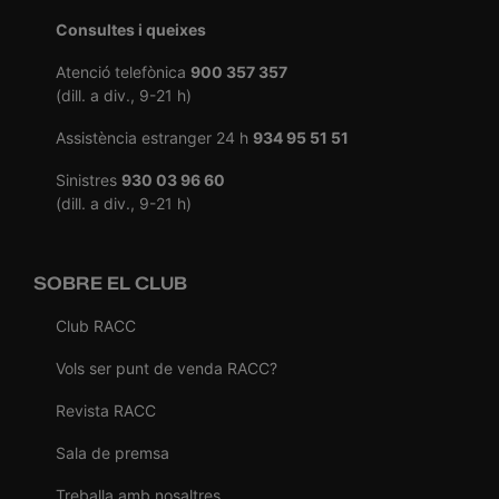
Consultes i queixes
Atenció telefònica
900 357 357
(dill. a div., 9-21 h)
Assistència estranger 24 h
934 95 51 51
Sinistres
930 03 96 60
(dill. a div., 9-21 h)
SOBRE EL CLUB
Club RACC
Vols ser punt de venda RACC?
Revista RACC
Sala de premsa
Treballa amb nosaltres