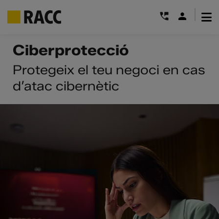
|
Skip
Ciberprotecció
to
content
Protegeix el teu negoci en cas
d’atac cibernètic