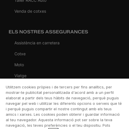
Taller RACC Auto
Venda de cotxes
ELS NOSTRES ASSEGURANCES
Assistència en carretera
Cotxe
Moto
Viatge
Llar
Utilitzem cookies pròpies i de tercers per fins analítics, per
mostrar-te publicitat personalitzada d'acord amb a un perfil
Vida
elaborat a partir dels teus hàbits de navegació, perquè puguis
navegar pel web i utilitzar les diferents opcions o serveis que té
Decessos
i perquè puguis compartir el nostre contingut amb els teus
amics i xarxes. Les cookies poden obtenir i guardar informació
Dental
al teu navegador. Aquesta informació pot ser sobre la teva
navegació, les teves preferències o el teu dispositiu. Pots