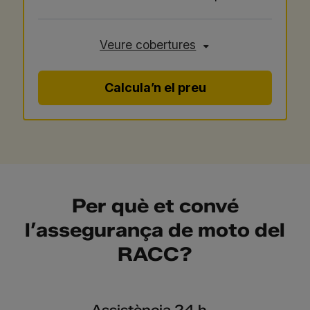
Veure cobertures
Calcula’n el preu
Per què et convé
l’assegurança de moto del
RACC?
Assistència 24 h