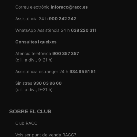
Correu electrònic
inforacc@racc.es
Assistència 24 h
900 242 242
WhatsApp Assistència 24 h
638 220 311
Consultes i queixes
Atenció telefònica
900 357 357
(dill. a div., 9-21 h)
Assistència estranger 24 h
934 95 51 51
Sinistres
930 03 96 60
(dill. a div., 9-21 h)
SOBRE EL CLUB
Club RACC
Vols ser punt de venda RACC?