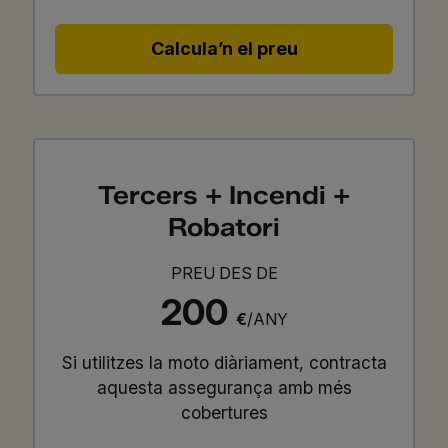
Calcula’n el preu
Tercers + Incendi +
Robatori
PREU DES DE
200
€
/ANY
Si utilitzes la moto diàriament, contracta
aquesta assegurança amb més
cobertures