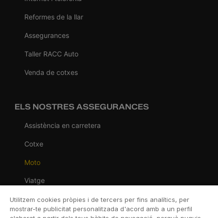
Reformes de la llar
Assegurances
Taller RACC Auto
Venda de cotxes
ELS NOSTRES ASSEGURANCES
Assistència en carretera
Cotxe
Moto
Viatge
Llar
Utilitzem cookies pròpies i de tercers per fins analítics, per
mostrar-te publicitat personalitzada d'acord amb a un perfil
Vida