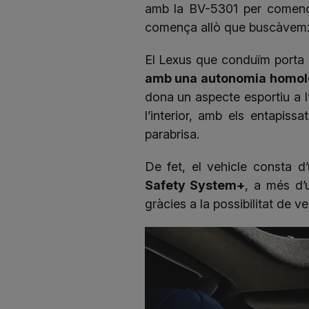
amb la BV-5301 per començ
comença allò que buscàvem: r
El Lexus que conduïm porta e
amb una autonomia homol
dona un aspecte esportiu a l’
l’interior, amb els entapissa
parabrisa.
De fet, el vehicle consta 
Safety System+
, a més d’
gràcies a la possibilitat de 