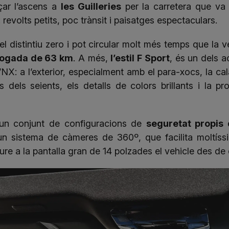
ar l’ascens a
les Guilleries
per la carretera que va
evolts petits, poc trànsit i paisatges espectaculars.
l distintiu zero i pot circular molt més temps que la 
ogada de 63 km
. A més,
l’estil F Sport
, és un dels 
NX: a l’exterior, especialment amb el para-xocs, la cala
ts dels seients, els detalls de colors brillants i la p
d’un conjunt de configuracions de
seguretat propis 
un sistema de càmeres de 360º, que facilita moltíss
veure a la pantalla gran de 14 polzades el vehicle des d