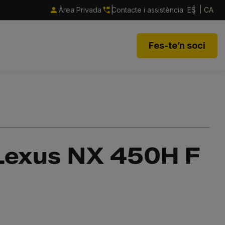
Àrea Privada
Contacte i assistència
ES
CA
Fes-te’n soci
l Lexus NX 450H F