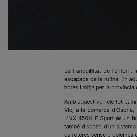
La tranquil·litat de l’entor
escapada de la rutina. En aq
hores i mitja per la provínci
Amb aquest vehicle tot camí 
Vic, a la comarca d’Osona, 
L’NX 450H F Sport és un
h
també disposa d’un sistema
carreteres sense problemes d