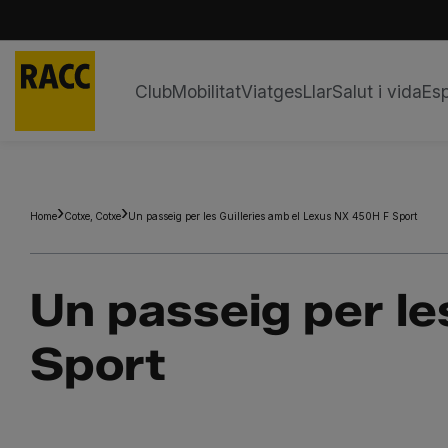
Club
Mobilitat
Viatges
Llar
Salut i vida
Esp
Skip
to
content
Home
Cotxe
Cotxe
Un passeig per les Guilleries amb el Lexus NX 450H F Sport
Un passeig per le
Sport