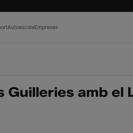
ort
Autoescola
Empreses
s Guilleries amb e