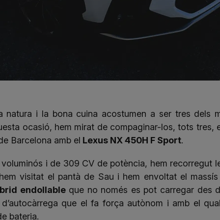
n, la natura i la bona cuina acostumen a ser tres del
uesta ocasió, hem mirat de compaginar-los, tots tres, 
a de Barcelona amb el
Lexus NX 450H F Sport
.
voluminós i de 309 CV de potència, hem recorregut le
hem visitat el pantà de Sau i hem envoltat el massís 
íbrid endollable
que no només es pot carregar des del
 d’autocàrrega que el fa força autònom i amb el qua
e bateria.