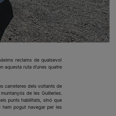
s màxims reclams de qualsevol
en aquesta ruta d’unes quatre
s carreteres dels voltants de
muntanyós de les Guilleries.
s punts habilitats, sinó que
l hem pogut navegar per les