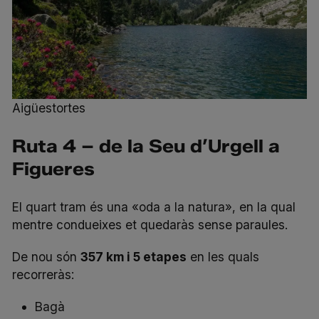
Aigüestortes
Ruta 4 – de la Seu d’Urgell a
Figueres
El
quart tram
és una «oda a la natura», en la qual
mentre condueixes et quedaràs sense paraules.
De nou són
357 km i 5 etapes
en les quals
recorreràs:
Bagà