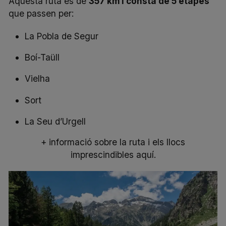
Aquesta ruta és de
357 km i consta de 5 etapes
que passen per:
La Pobla de Segur
Boí-Taüll
Vielha
Sort
La Seu d’Urgell
+ informació sobre la ruta i els llocs
imprescindibles aquí.