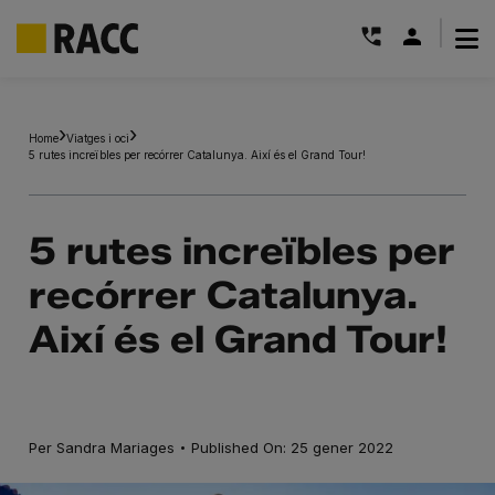
|
Skip
to
Home
Viatges i oci
content
5 rutes increïbles per recórrer Catalunya. Així és el Grand Tour!
5 rutes increïbles per
recórrer Catalunya.
Així és el Grand Tour!
·
Per
Sandra Mariages
Published On: 25 gener 2022