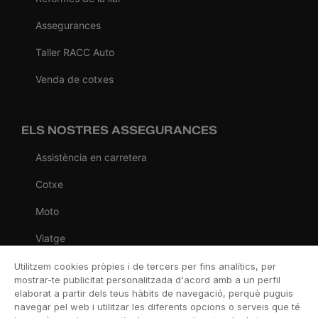
Assegurances
Taller RACC Auto
Venda de cotxes
ELS NOSTRES ASSEGURANCES
Assistència en carretera
Cotxe
Moto
Viatge
Llar
Utilitzem cookies pròpies i de tercers per fins analítics, per
mostrar-te publicitat personalitzada d'acord amb a un perfil
Vida
elaborat a partir dels teus hàbits de navegació, perquè puguis
navegar pel web i utilitzar les diferents opcions o serveis que té