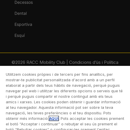
Decessos
Dental
Esportiva
Esquí
©2026 RACC Mobility Club |
Condicions d’ús i Política
de privacitat
|
Accesibilitat
|
Política de cookies
|
Utilitzem cookies pròpies i de tercers per fins analítics, per
Protecció de dades
mostrar-te publicitat personalitzada d'acord amb a un perfil
elaborat a partir dels teus hàbits de navegació, perquè puguis
navegar pel web i utilitzar les diferents opcions o serveis que té
i perquè puguis compartir el nostre contingut amb els teus
amics i xarxes. Les cookies poden obtenir i guardar informació
al teu navegador. Aquesta informació pot ser sobre la teva
navegació, les teves preferències o el teu dispositiu. Pots
obtenir més informació
AQUÍ
. Pots acceptar les cookies prement
el botó “Acceptar i continuar” o rebutjar el seu ús prement el
botó “Rebutjar cookies” o configurar-les prement l'enllaç