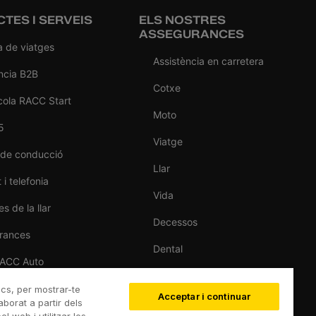
TES I SERVEIS
ELS NOSTRES
ASSEGURANCES
a de viatges
Assistència en carretera
ncia B2B
Cotxe
cola RACC Start
Moto
5
Viatge
 de conducció
Llar
 i telefonia
Vida
s de la llar
Decessos
rances
Dental
RACC Auto
Esportiva
de cotxes
ics, per mostrar-te
Acceptar i continuar
Esquí
aborat a partir dels