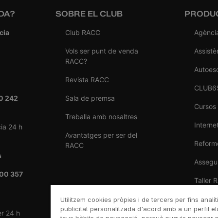
DA?
SOBRE EL CLUB
PRODUC
cia
Club RACC
Agènci
Vols ser punt de venda
Assistè
RACC?
Autoes
Revista RACC
CLUB6
0 242
Sala de premsa
Cursos
Treballa amb nosaltres
Internet
ia 24 h
Avantatges per ser del
Reforme
RACC
s
Assegu
00 357
Taller 
Venda 
Utilitzem cookies pròpies i de tercers per fins analít
publicitat personalitzada d'acord amb a un perfil el
er 24 h