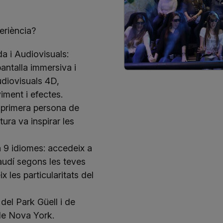
eriència?
a i Audiovisuals:
antalla immersiva i
diovisuals 4D,
ment i efectes.
 primera persona de
ura va inspirar les
n 9 idiomes: accedeix a
audí segons les teves
x les particularitats del
del Park Güell i de
 de Nova York.