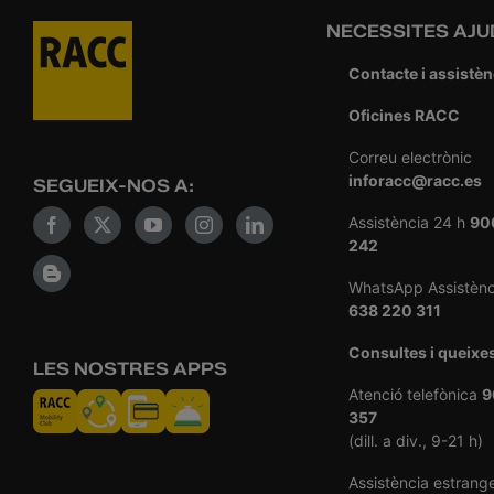
NECESSITES AJU
Contacte i assistèn
Oficines RACC
Correu electrònic
inforacc@racc.es
SEGUEIX-NOS A:
Assistència 24 h
90
242
WhatsApp Assistènc
638 220 311
Consultes i queixe
LES NOSTRES APPS
Atenció telefònica
9
357
(dill. a div., 9-21 h)
Assistència estrang