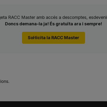
rgeta RACC Master amb accés a descomptes, esdevenim
Doncs demana-la ja! És gratuïta ara i sempre!
Sol·licita la RACC Master
cions.