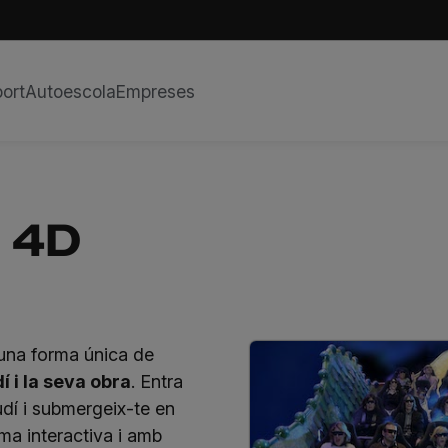
ort
Autoescola
Empreses
a 4D
una forma única de
 i la seva obra
. Entra
dí i submergeix-te en
rma interactiva i amb