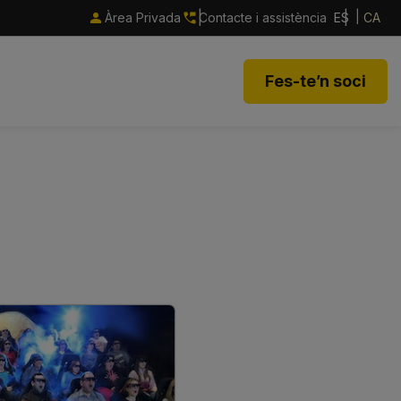
Àrea Privada
Contacte i assistència
ES
CA
Fes-te’n soci