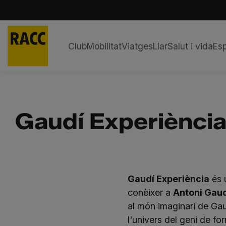
Club
Mobilitat
Viatges
Llar
Salut i vida
Esp
Skip
to
content
Gaudí Experiènci
Gaudí Experiència
és 
conèixer a
Antoni Gaudí
al món imaginari de Gau
l'univers del geni de fo