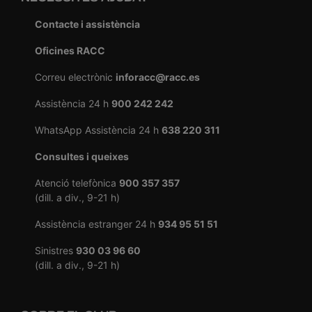
Contacte i assistència
Oficines RACC
Correu electrònic
inforacc@racc.es
Assistència 24 h
900 242 242
WhatsApp Assistència 24 h
638 220 311
Consultes i queixes
Atenció telefònica
900 357 357
(dill. a div., 9-21 h)
Assistència estranger 24 h
934 95 51 51
Sinistres
930 03 96 60
(dill. a div., 9-21 h)