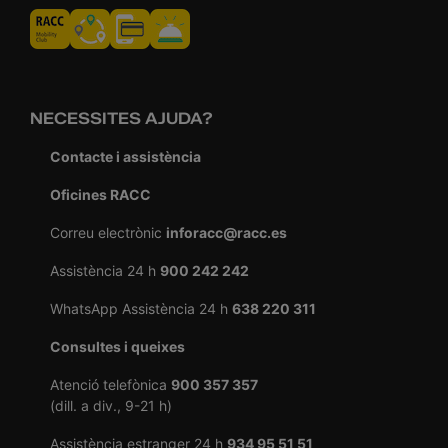
NECESSITES AJUDA?
Contacte i assistència
Oficines RACC
Correu electrònic
inforacc@racc.es
Assistència 24 h
900 242 242
WhatsApp Assistència 24 h
638 220 311
Consultes i queixes
Atenció telefònica
900 357 357
(dill. a div., 9-21 h)
Assistència estranger 24 h
934 95 51 51