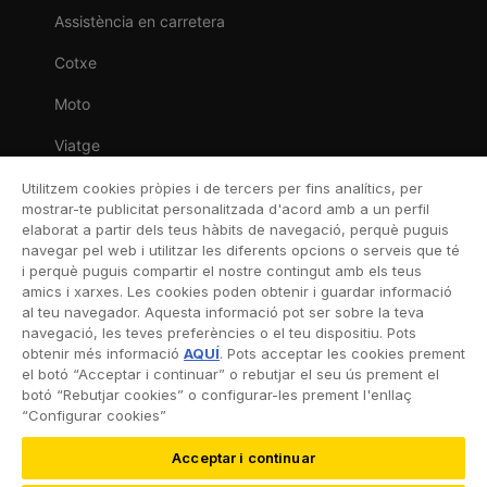
Assistència en carretera
Cotxe
Moto
Viatge
Llar
Utilitzem cookies pròpies i de tercers per fins analítics, per
mostrar-te publicitat personalitzada d'acord amb a un perfil
Vida
elaborat a partir dels teus hàbits de navegació, perquè puguis
navegar pel web i utilitzar les diferents opcions o serveis que té
Decessos
i perquè puguis compartir el nostre contingut amb els teus
amics i xarxes. Les cookies poden obtenir i guardar informació
Dental
al teu navegador. Aquesta informació pot ser sobre la teva
navegació, les teves preferències o el teu dispositiu. Pots
Esportiva
obtenir més informació
AQUÍ
. Pots acceptar les cookies prement
el botó “Acceptar i continuar” o rebutjar el seu ús prement el
Esquí
botó “Rebutjar cookies” o configurar-les prement l'enllaç
“Configurar cookies”
Acceptar i continuar