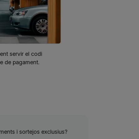
nt servir el codi
de de pagament.
ents i sortejos exclusius?