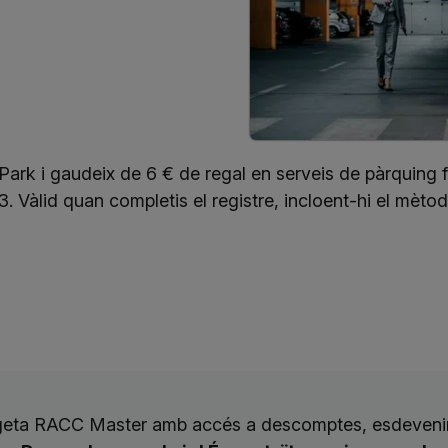
Park i gaudeix de 6 € de regal en serveis de pàrquing fe
Vàlid quan completis el registre, incloent-hi el mèto
rgeta RACC Master amb accés a descomptes, esdevenim