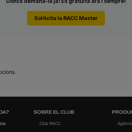
Doncs demana-la ja! És gratuïta ara i sempre!
Sol·licita la RACC Master
ocions.
DA?
SOBRE EL CLUB
PRODUC
cia
Club RACC
Agènci