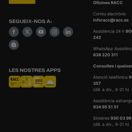
Oficines RACC
Correu electrònic
inforacc@racc.es
SEGUEIX-NOS A:
Assistència 24 h
90
242
WhatsApp Assistènc
638 220 311
Consultes i queixe
LES NOSTRES APPS
Atenció telefònica
9
357
(dill. a div., 9-21 h)
Assistència estrang
934 95 51 51
Sinistres
930 03 96
(dill. a div., 9-21 h)