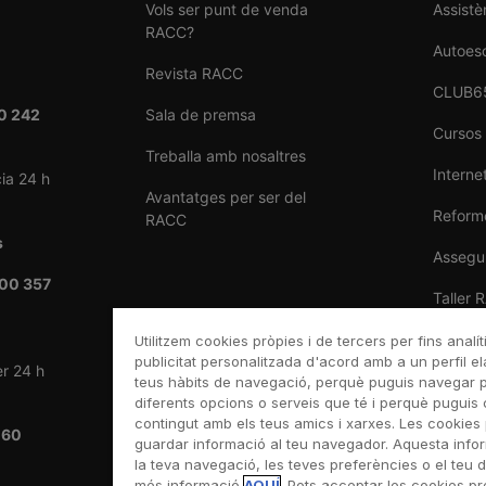
Vols ser punt de venda
Assistè
RACC?
Autoes
Revista RACC
CLUB6
0 242
Sala de premsa
Cursos
Treballa amb nosaltres
Internet
ia 24 h
Avantatges per ser del
Reforme
RACC
s
Assegu
00 357
Taller 
Venda 
Utilitzem cookies pròpies i de tercers per fins analít
publicitat personalitzada d'acord amb a un perfil el
er 24 h
teus hàbits de navegació, perquè puguis navegar pel
diferents opcions o serveis que té i perquè puguis 
contingut amb els teus amics i xarxes. Les cookies 
 60
guardar informació al teu navegador. Aquesta info
la teva navegació, les teves preferències o el teu di
més informació
AQUÍ
. Pots acceptar les cookies p