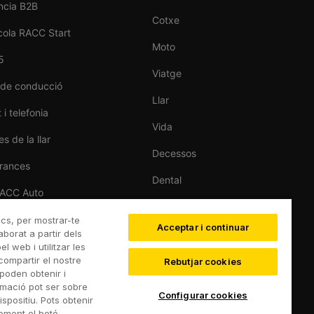
ncia B2B
Cotxe
cola RACC Start
Moto
5
Viatge
 de conducció
Llar
 i telefonia
Vida
s de la llar
Decessos
rances
Dental
RACC Auto
Esportiva
de cotxes
ics, per mostrar-te
Acceptar i continuar
Esquí
aborat a partir dels
 web i utilitzar les
compartir el nostre
Rebutjar cookies
poden obtenir i
rmació pot ser sobre
Configurar cookies
spositiu. Pots obtenir
rement el botó