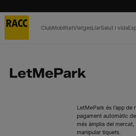
Club
Mobilitat
Viatges
Llar
Salut i vida
Esp
Skip
to
content
LetMePark
LetMePark és l’app de r
pagament automàtic de 
més àmplia del mercat,
manipular tiquets.