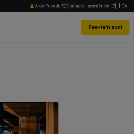
Àrea Privada
Contacte i assistència
ES
CA
Fes-te’n soci