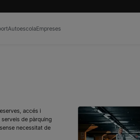
ort
Autoescola
Empreses
eserves, accés i
serveis de pàrquing
 sense necessitat de