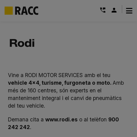
|
Skip
to
Rodi
content
Vine a RODI MOTOR SERVICES amb el teu
vehicle 4×4, turisme, furgoneta
o moto.
Amb
més de 160 centres, són experts en el
manteniment integral i el canvi de pneumàtics
del teu vehicle.
Demana cita a
www.rodi.es
o al telèfon
900
242 242
.