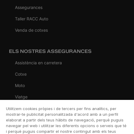
Assegurances
Taller RACC Auto
Venda de cotxes
ELS NOSTRES ASSEGURANCES
Assistència en carretera
Cotxe
Moto
Viatge
Llar
Utilitzem cookies pròpies i de tercers per fins analítics, per
mostrar-te publicitat personalitzada d'acord amb a un perfil
Vida
elaborat a partir dels teus hàbits de navegació, perquè puguis
navegar pel web i utilitzar les diferents opcions o serveis que té
Decessos
i perquè puguis compartir el nostre contingut amb els teus