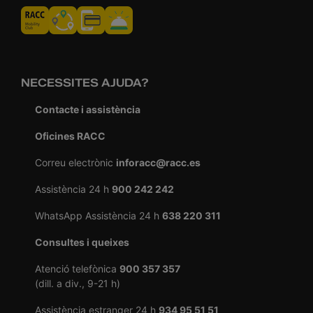
NECESSITES AJUDA?
Contacte i assistència
Oficines RACC
Correu electrònic
inforacc@racc.es
Assistència 24 h
900 242 242
WhatsApp Assistència 24 h
638 220 311
Consultes i queixes
Atenció telefònica
900 357 357
(dill. a div., 9-21 h)
Assistència estranger 24 h
934 95 51 51