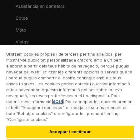
Assistència en carretera
Cotxe
Moto
Viatge
Llar
Utilitzem cookies pròpies i de tercers per fins analítics, per
mostrar-te publicitat personalitzada d'acord amb a un perfil
Vida
elaborat a partir dels teus hàbits de navegació, perquè puguis
navegar pel web i utilitzar les diferents opcions o serveis que té
Decessos
i perquè puguis compartir el nostre contingut amb els teus
amics i xarxes. Les cookies poden obtenir i guardar informació
Dental
al teu navegador. Aquesta informació pot ser sobre la teva
navegació, les teves preferències o el teu dispositiu. Pots
Esportiva
obtenir més informació
AQUÍ
. Pots acceptar les cookies prement
el botó “Acceptar i continuar” o rebutjar el seu ús prement el
Esquí
botó “Rebutjar cookies” o configurar-les prement l'enllaç
“Configurar cookies”
Acceptar i continuar