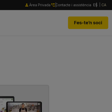
Àrea Privada
Contacte i assistència
ES
CA
Fes-te’n soci