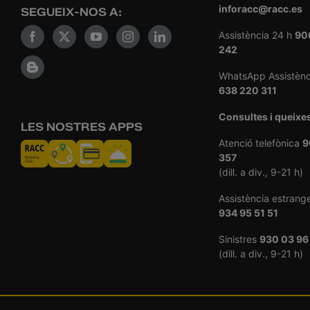
inforacc@racc.es
SEGUEIX-NOS A:
Assistència 24 h
90
242
WhatsApp Assistènc
638 220 311
Consultes i queixe
LES NOSTRES APPS
Atenció telefònica
9
357
(dill. a div., 9-21 h)
Assistència estrang
934 95 51 51
Sinistres
930 03 96
(dill. a div., 9-21 h)