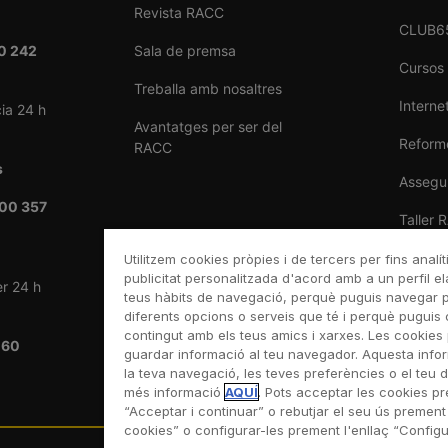
Revista RACC
CLUB6
0 242
Sala de premsa
Cursos
Treballa amb nosaltres
Internet
ia 24 h
Avantatges per ser del
Reforme
RACC
s
Assegu
00 357
Taller 
Venda 
Utilitzem cookies pròpies i de tercers per fins analít
publicitat personalitzada d'acord amb a un perfil el
er 24 h
teus hàbits de navegació, perquè puguis navegar pel
diferents opcions o serveis que té i perquè puguis 
contingut amb els teus amics i xarxes. Les cookies 
 60
guardar informació al teu navegador. Aquesta info
la teva navegació, les teves preferències o el teu di
més informació
AQUÍ
. Pots acceptar les cookies p
“Acceptar i continuar” o rebutjar el seu ús prement
cookies” o configurar-les prement l'enllaç “Config