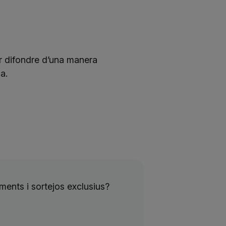
er difondre d’una manera
a.
ents i sortejos exclusius?