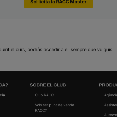
Sol·licita la RACC Master
irit el curs, podràs accedir a ell sempre que vulguis.
DA?
SOBRE EL CLUB
PRODUC
cia
Club RACC
Agènci
Vols ser punt de venda
Assistè
RACC?
Autoes