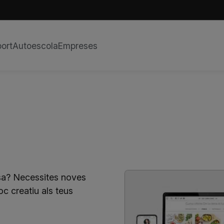
ort
Autoescola
Empreses
 sa? Necessites noves
c creatiu als teus