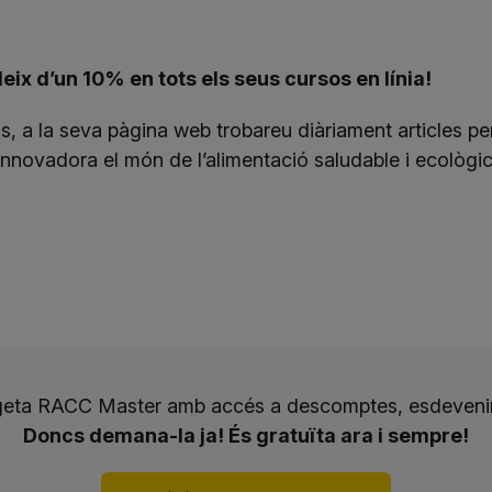
ix d’un 10% en tots els seus cursos en línia!
, a la seva pàgina web trobareu diàriament articles p
innovadora el món de l’alimentació saludable i ecològic
rgeta RACC Master amb accés a descomptes, esdevenim
Doncs demana-la ja! És gratuïta ara i sempre!