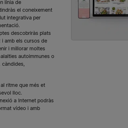
n línia de
tindràs el coneixement
lut integrativa per
imentació.
tes descobriràs plats
r; i amb els cursos de
ir i millorar moltes
malalties autoimmunes o
t, càndides,
 al ritme que més et
evol lloc.
nexió a Internet podràs
ormat vídeo i amb