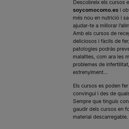
Descobreix els cursos e
soycomocomo.es
i ob
més nou en nutrició i sa
ajudar-te a millorar l’al
Amb els cursos de recep
deliciosos i fàcils de fe
patologies podràs preven
malalties, com ara les 
problemes de infertilita
estrenyiment…
Els cursos es poden fer
convingui i des de quals
Sempre que tinguis con
gaudir dels cursos en f
material descarregable.