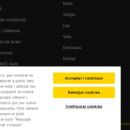
Moto
5
Viatge
 de conducció
Llar
 i telefonia
Vida
s de la llar
Decessos
rances
Dental
RACC Auto
Esportiva
de cotxes
ics, per mostrar-te
Acceptar i continuar
Esquí
aborat a partir dels
 web i utilitzar les
compartir el nostre
Rebutjar cookies
poden obtenir i
rmació pot ser sobre
Configurar cookies
spositiu. Pots obtenir
rement el botó
 el botó “Rebutjar
urar cookies”