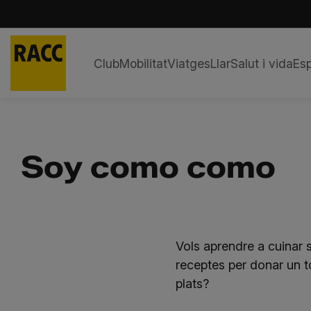
Club
Mobilitat
Viatges
Llar
Salut i vida
Esp
Skip
to
content
Soy como como
Vols aprendre a cuinar
receptes per donar un to
plats?