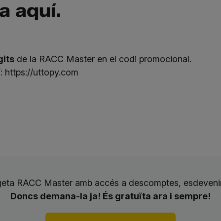
la
aquí
.
gits
de la RACC Master en el codi promocional.
í:
https://uttopy.com
rgeta RACC Master amb accés a descomptes, esdevenim
Doncs demana-la ja! És gratuïta ara i sempre!