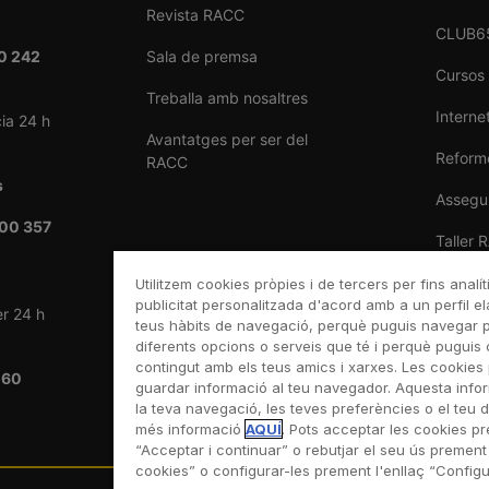
Revista RACC
CLUB6
0 242
Sala de premsa
Cursos
Treballa amb nosaltres
Internet
ia 24 h
Avantatges per ser del
Reforme
RACC
s
Assegu
00 357
Taller 
Venda 
Utilitzem cookies pròpies i de tercers per fins analít
publicitat personalitzada d'acord amb a un perfil el
er 24 h
teus hàbits de navegació, perquè puguis navegar pel
diferents opcions o serveis que té i perquè puguis 
contingut amb els teus amics i xarxes. Les cookies 
 60
guardar informació al teu navegador. Aquesta info
la teva navegació, les teves preferències o el teu di
més informació
AQUÍ
. Pots acceptar les cookies p
“Acceptar i continuar” o rebutjar el seu ús prement
cookies” o configurar-les prement l'enllaç “Config