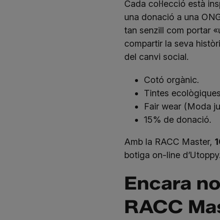
Cada col·lecció està ins
una donació a una ONG
tan senzill com portar 
compartir la seva històr
del canvi social.
Cotó orgànic.
Tintes ecològiques
Fair wear
(Moda ju
15% de donació.
Amb la RACC Master,
1
botiga on-line d’Utoppy
Encara no
RACC Mas