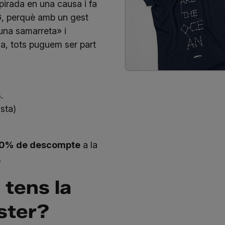
pirada en una causa i fa
, perquè amb un gest
«una samarreta» i
ia, tots puguem ser part
.
sta)
0% de descompte
a la
.
 tens la
ter?