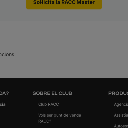
Sol·licita la RACC Master
ocions.
DA?
SOBRE EL CLUB
PRODUC
cia
Club RACC
Agènci
Vols ser punt de venda
Assistè
RACC?
Autoes