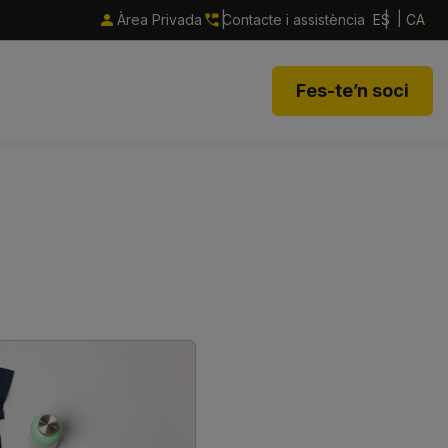
Àrea Privada
Contacte i assistència
ES
CA
Fes-te’n soci