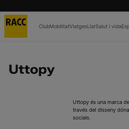
Club
Mobilitat
Viatges
Llar
Salut i vida
Esp
Skip
to
content
Uttopy
Uttopy és una marca de
través del disseny dóna 
socials.