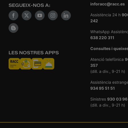
inforacc@racc.es
SEGUEIX-NOS A:
Assistència 24 h
90
242
WhatsApp Assistènc
638 220 311
Consultes i queixe
LES NOSTRES APPS
Atenció telefònica
9
357
(dill. a div., 9-21 h)
Assistència estrang
934 95 51 51
Sinistres
930 03 96
(dill. a div., 9-21 h)