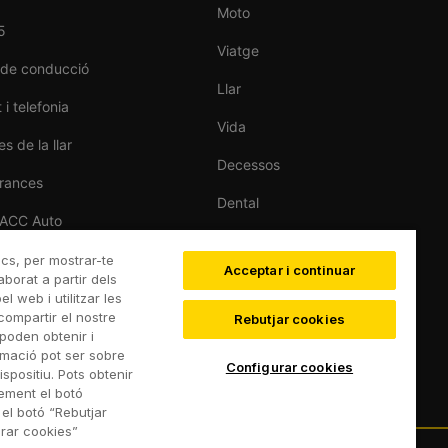
Moto
5
Viatge
 de conducció
Llar
 i telefonia
Vida
s de la llar
Decessos
rances
Dental
RACC Auto
Esportiva
de cotxes
ics, per mostrar-te
Acceptar i continuar
Esquí
aborat a partir dels
 web i utilitzar les
compartir el nostre
Rebutjar cookies
poden obtenir i
rmació pot ser sobre
Configurar cookies
spositiu. Pots obtenir
rement el botó
 el botó “Rebutjar
urar cookies”