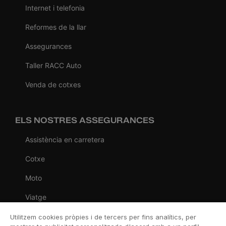
Internet i telefonia
Reformes de la llar
Assegurances
Taller RACC Auto
Venda de cotxes
ELS NOSTRES ASSEGURANCES
Assistència en carretera
Cotxe
Moto
Viatge
Llar
Utilitzem cookies pròpies i de tercers per fins analítics, per