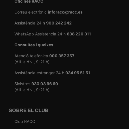
Oficines RACC
Correu electrònic
inforacc@racc.es
Assistència 24 h
900 242 242
WhatsApp Assistència 24 h
638 220 311
Consultes i queixes
Atenció telefònica
900 357 357
(dill. a div., 9-21 h)
Assistència estranger 24 h
934 95 51 51
Sinistres
930 03 96 60
(dill. a div., 9-21 h)
SOBRE EL CLUB
Club RACC